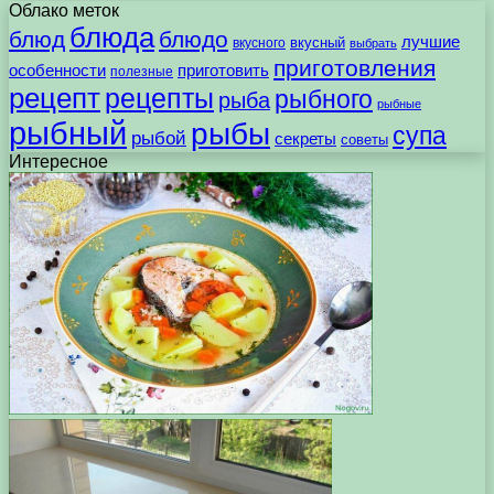
Облако меток
блюда
блюд
блюдо
лучшие
вкусного
вкусный
выбрать
приготовления
особенности
приготовить
полезные
рецепт
рецепты
рыбного
рыба
рыбные
рыбный
рыбы
супа
рыбой
секреты
советы
Интересное