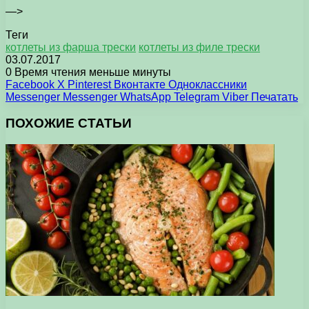
—>
Теги
котлеты из фарша трески
котлеты из филе трески
03.07.2017
0
Время чтения меньше минуты
Facebook
X
Pinterest
Вконтакте
Одноклассники
Messenger
Messenger
WhatsApp
Telegram
Viber
Печатать
ПОХОЖИЕ СТАТЬИ