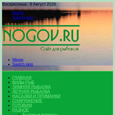
Воскресенье , 9 Август 2026
Войти
Switch skin
Меню
Switch skin
ГЛАВНАЯ
ВИДЫ РЫБ
ЗИМНЯЯ РЫБАЛКА
ЛЕТНЯЯ РЫБАЛКА
НАСАДКИ И ПРИМАНКИ
СНАРЯЖЕНИЕ
ГОТОВИМ
РАЗНОЕ
Бытовые вопросы