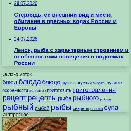
28.07.2026
Стерлядь, ее внешний вид и места
обитания в пресных водах России и
Европы
24.07.2026
Ленок, рыба с характерным строением и
особенностями поведения в водоемах
России
Облако меток
блюда
блюд
блюдо
лучшие
вкусного
вкусный
выбрать
приготовления
особенности
приготовить
полезные
рецепт
рецепты
рыбного
рыба
рыбные
рыбный
рыбы
супа
рыбой
секреты
советы
Интересное