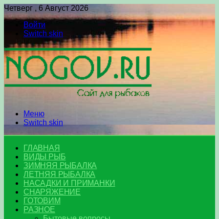
Четверг , 6 Август 2026
Войти
Switch skin
Меню
Switch skin
ГЛАВНАЯ
ВИДЫ РЫБ
ЗИМНЯЯ РЫБАЛКА
ЛЕТНЯЯ РЫБАЛКА
НАСАДКИ И ПРИМАНКИ
СНАРЯЖЕНИЕ
ГОТОВИМ
РАЗНОЕ
Бытовые вопросы