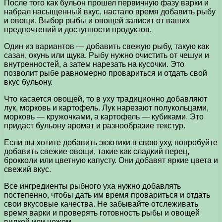
После того как бульон прошел первичную фазу варки и
набрал насыщенный вкус, настало время добавить рыбу
и овощи. Выбор рыбы и овощей зависит от ваших
предпочтений и доступности продуктов.
Один из вариантов — добавить свежую рыбу, такую как
сазан, окунь или щука. Рыбу нужно очистить от чешуи и
внутренностей, а затем нарезать на кусочки. Это
позволит рыбе равномерно провариться и отдать свой
вкус бульону.
Что касается овощей, то в уху традиционно добавляют
лук, морковь и картофель. Лук нарезают полукольцами,
морковь — кружочками, а картофель — кубиками. Это
придаст бульону аромат и разнообразие текстур.
Если вы хотите добавить экзотики в свою уху, попробуйте
добавить свежие овощи, такие как сладкий перец,
брокколи или цветную капусту. Они добавят яркие цвета и
свежий вкус.
Все ингредиенты рыбного уха нужно добавлять
постепенно, чтобы дать им время провариться и отдать
свои вкусовые качества. Не забывайте отслеживать
время варки и проверять готовность рыбы и овощей
вилкой или ножом.