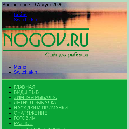
Воскресенье , 9 Август 2026
Войти
Switch skin
Меню
Switch skin
ГЛАВНАЯ
ВИДЫ РЫБ
ЗИМНЯЯ РЫБАЛКА
ЛЕТНЯЯ РЫБАЛКА
НАСАДКИ И ПРИМАНКИ
СНАРЯЖЕНИЕ
ГОТОВИМ
РАЗНОЕ
Бытовые вопросы