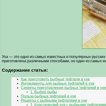
Уха — это одно из самых известных и популярных русских
приготовлена различными способами, но один из самых и
Содержание статьи:
Как приготовить рыбные тефтели в ухе
Ингредиенты для рыбных тефтелей в ухе
Секреты приготовления рыбных тефтелей в ухе
1. Выбор рыбы
Польза рыбных тефтелей в ухе
Рецепты с рыбными тефтелями в ухе
1. Классический уха с рыбными тефтелям