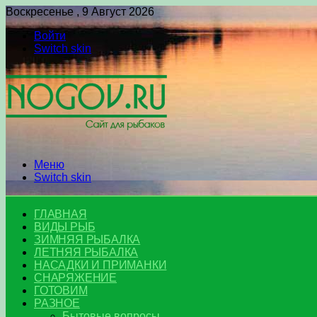
Воскресенье , 9 Август 2026
Войти
Switch skin
Меню
Switch skin
ГЛАВНАЯ
ВИДЫ РЫБ
ЗИМНЯЯ РЫБАЛКА
ЛЕТНЯЯ РЫБАЛКА
НАСАДКИ И ПРИМАНКИ
СНАРЯЖЕНИЕ
ГОТОВИМ
РАЗНОЕ
Бытовые вопросы