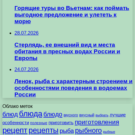
Горящие туры во Вьетнам: как поймать
выгодное предложение и улететь к
морю
28.07.2026
Стерлядь, ее внешний вид и места
обитания в пресных водах России и
Европы
24.07.2026
Ленок, рыба с характерным строением и
особенностями поведения в водоемах
России
Облако меток
блюда
блюд
блюдо
лучшие
вкусного
вкусный
выбрать
приготовления
особенности
приготовить
полезные
рецепт
рецепты
рыбного
рыба
рыбные