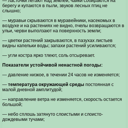
— ласточки летают над землей, чайки собираются на
берегу и купаются в пыли, звуков лесных птиц не
слышно;
— муравьи скрываются в муравейники, насекомых в
воздухе и на растениях не видно, пчелы возвращаются в
ульи, черви выползают на поверхность земли;
— цветки растений закрываются, в пазухах листьев
видны капельки воды; запахи растений усиливаются;
— угли костра ярко тлеют, соль отсыревает.
Показатели устойчивой ненастной погоды:
— давление низкое, в течении 24 часов не изменяется;
—
температура окружающей среды
постоянная с
малой дневной амплитудой;
— направление ветра не изменяется, скорость остается
большой;
— небо сплошь затянуто слоистыми и слоисто-
дождевыми тучами;