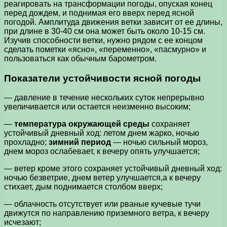
реагировать на трансформации погоды, опуская конец
перед дождем, и поднимая его вверх перед ясной
погодой. Амплитуда движения ветки зависит от ее длины,
при длине в 30-40 см она может быть около 10-15 см.
Изучив способности ветки, нужно рядом с ее концом
сделать пометки «ясно», «переменно», «пасмурно» и
пользоваться как обычным барометром.
Показатели устойчивости ясной погоды
— давление в течение нескольких суток непрерывно
увеличивается или остается неизменно высоким;
—
температура окружающей среды
сохраняет
устойчивый дневный ход: летом днем жарко, ночью
прохладно;
зимний период
— ночью сильный мороз,
днем мороз ослабевает, к вечеру опять улучшается;
— ветер кроме этого сохраняет устойчивый дневный ход:
ночью безветрие, днем ветер улучшается,а к вечеру
стихает, дым поднимается столбом вверх;
— облачность отсутствует или рваные кучевые тучи
движутся по направлению приземного ветра, к вечеру
исчезают;