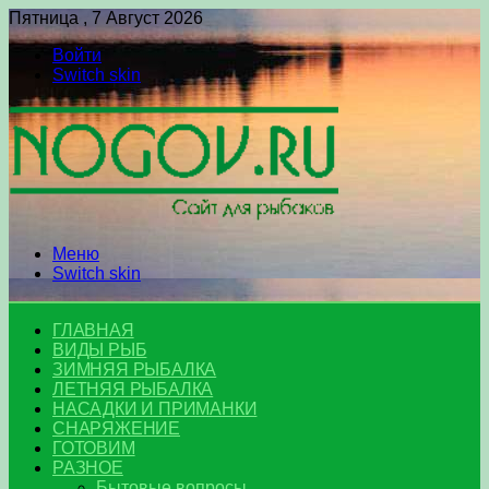
Пятница , 7 Август 2026
Войти
Switch skin
Меню
Switch skin
ГЛАВНАЯ
ВИДЫ РЫБ
ЗИМНЯЯ РЫБАЛКА
ЛЕТНЯЯ РЫБАЛКА
НАСАДКИ И ПРИМАНКИ
СНАРЯЖЕНИЕ
ГОТОВИМ
РАЗНОЕ
Бытовые вопросы