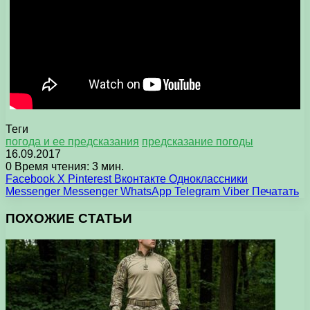
Теги
погода и ее предсказания
предсказание погоды
16.09.2017
0
Время чтения: 3 мин.
Facebook
X
Pinterest
Вконтакте
Одноклассники
Messenger
Messenger
WhatsApp
Telegram
Viber
Печатать
ПОХОЖИЕ СТАТЬИ