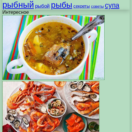
рыбный
рыбы
супа
рыбой
секреты
советы
Интересное