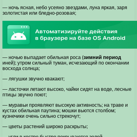
— ночь ясная, небо усеяно звездами, луна яркая, заря
золотистая или бледно-розовая;
— ночью выпадает обильная роса (
зимний период
иней); утром сильный туман, исчезающий по окончании
восхода солнца;
— лягушки звучно квакают;
— ласточки летают высоко, чайки сидят на воде, лесные
птицы звучно поют;
— муравьи проявляют высокую активность; на траве и
кустах обильная паутина; мошки вьются столбом;
кузнечики очень сильно стрекочут;
— цветы растений широко раскрыты;
— угли в костре быстро покрываются золой.