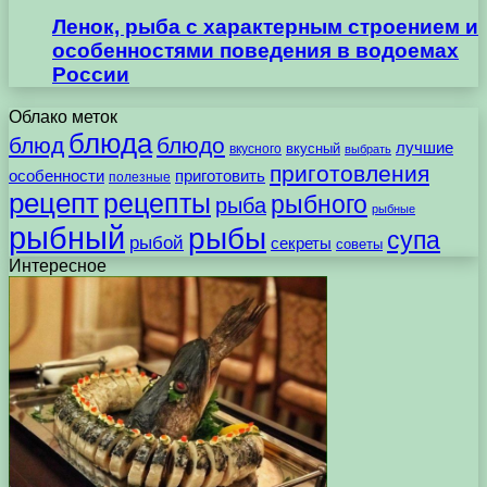
Ленок, рыба с характерным строением и
особенностями поведения в водоемах
России
Облако меток
блюда
блюд
блюдо
лучшие
вкусного
вкусный
выбрать
приготовления
особенности
приготовить
полезные
рецепт
рецепты
рыбного
рыба
рыбные
рыбный
рыбы
супа
рыбой
секреты
советы
Интересное