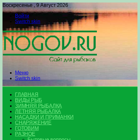
Воскресенье , 9 Август 2026
Войти
Switch skin
Меню
Switch skin
ГЛАВНАЯ
ВИДЫ РЫБ
ЗИМНЯЯ РЫБАЛКА
ЛЕТНЯЯ РЫБАЛКА
НАСАДКИ И ПРИМАНКИ
СНАРЯЖЕНИЕ
ГОТОВИМ
РАЗНОЕ
Бытовые вопросы