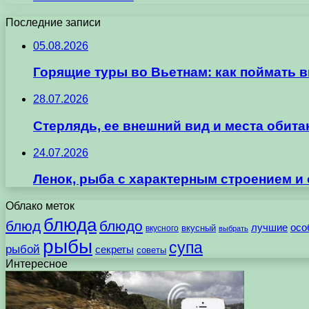
Последние записи
05.08.2026
Горящие туры во Вьетнам: как поймать 
28.07.2026
Стерлядь, ее внешний вид и места обит
24.07.2026
Ленок, рыба с характерным строением и
Облако меток
блюда
блюд
блюдо
лучшие
осо
вкусного
вкусный
выбрать
рыбы
супа
рыбой
секреты
советы
Интересное