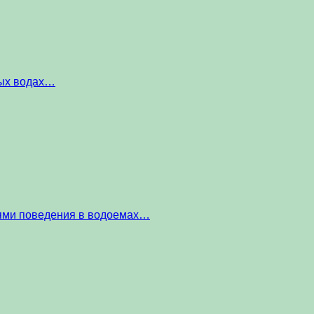
ных водах…
тями поведения в водоемах…