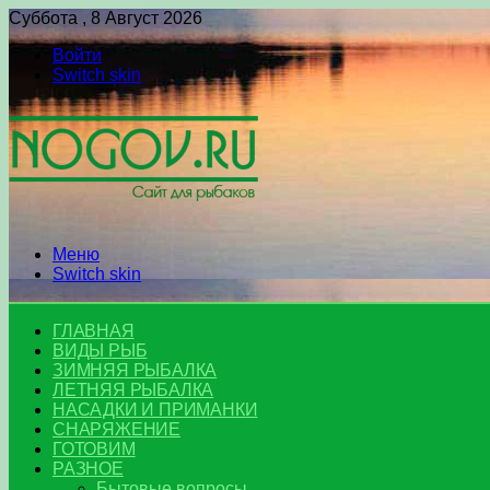
Суббота , 8 Август 2026
Войти
Switch skin
Меню
Switch skin
ГЛАВНАЯ
ВИДЫ РЫБ
ЗИМНЯЯ РЫБАЛКА
ЛЕТНЯЯ РЫБАЛКА
НАСАДКИ И ПРИМАНКИ
СНАРЯЖЕНИЕ
ГОТОВИМ
РАЗНОЕ
Бытовые вопросы