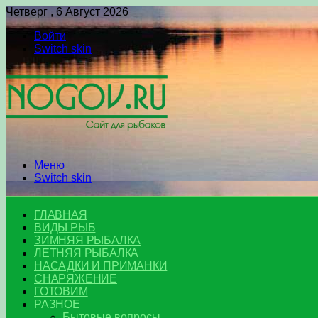
Четверг , 6 Август 2026
Войти
Switch skin
Меню
Switch skin
ГЛАВНАЯ
ВИДЫ РЫБ
ЗИМНЯЯ РЫБАЛКА
ЛЕТНЯЯ РЫБАЛКА
НАСАДКИ И ПРИМАНКИ
СНАРЯЖЕНИЕ
ГОТОВИМ
РАЗНОЕ
Бытовые вопросы