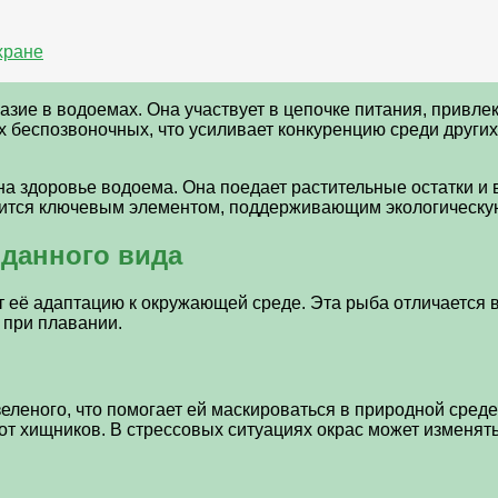
хране
азие в водоемах. Она участвует в цепочке питания, привл
 беспозвоночных, что усиливает конкуренцию среди других 
на здоровье водоема. Она поедает растительные остатки 
овится ключевым элементом, поддерживающим экологическую
 данного вида
т её адаптацию к окружающей среде. Эта рыба отличается 
 при плавании.
зеленого, что помогает ей маскироваться в природной сред
 хищников. В стрессовых ситуациях окрас может изменятьс