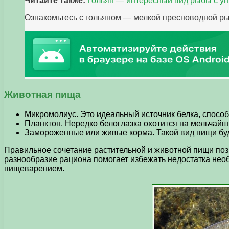
Читайте также:
Гольян — интересный вид рыбы с у
Ознакомьтесь с гольяном — мелкой пресноводной рыб
Животная пища
Микромолиус. Это идеальный источник белка, спосо
Планктон. Нередко белоглазка охотится на мельчайш
Замороженные или живые корма. Такой вид пищи буд
Правильное сочетание растительной и животной пищи позво
разнообразие рациона помогает избежать недостатка нео
пищеварением.