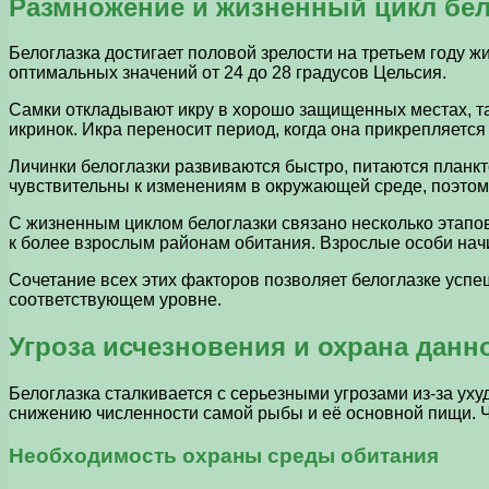
Размножение и жизненный цикл бел
Белоглазка достигает половой зрелости на третьем году ж
оптимальных значений от 24 до 28 градусов Цельсия.
Самки откладывают икру в хорошо защищенных местах, так
икринок. Икра переносит период, когда она прикрепляется
Личинки белоглазки развиваются быстро, питаются планкт
чувствительны к изменениям в окружающей среде, поэтом
С жизненным циклом белоглазки связано несколько этапов
к более взрослым районам обитания. Взрослые особи нач
Сочетание всех этих факторов позволяет белоглазке усп
соответствующем уровне.
Угроза исчезновения и охрана данн
Белоглазка сталкивается с серьезными угрозами из-за уху
снижению численности самой рыбы и её основной пищи. Ч
Необходимость охраны среды обитания