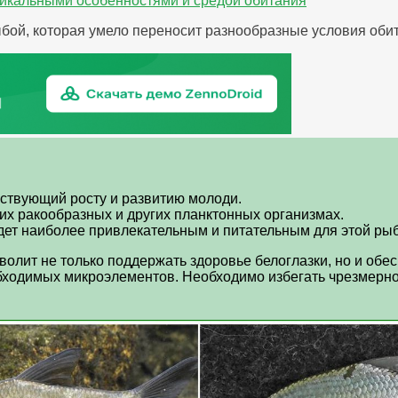
никальными особенностями и средой обитания
ой, которая умело переносит разнообразные условия обит
бствующий росту и развитию молоди.
их ракообразных и других планктонных организмах.
ет наиболее привлекательным и питательным для этой рыб
лит не только поддержать здоровье белоглазки, но и обесп
бходимых микроэлементов. Необходимо избегать чрезмерно