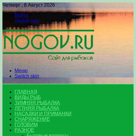
Четверг , 6 Август 2026
Войти
Switch skin
Меню
Switch skin
ГЛАВНАЯ
ВИДЫ РЫБ
ЗИМНЯЯ РЫБАЛКА
ЛЕТНЯЯ РЫБАЛКА
НАСАДКИ И ПРИМАНКИ
СНАРЯЖЕНИЕ
ГОТОВИМ
РАЗНОЕ
Бытовые вопросы