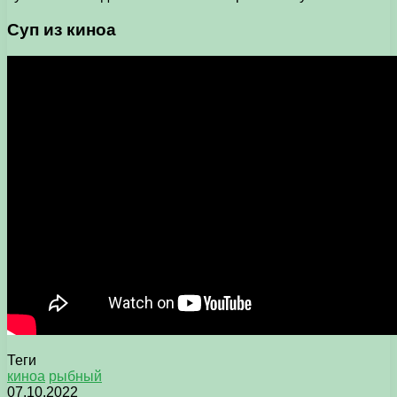
Суп из киноа
Теги
киноа
рыбный
07.10.2022