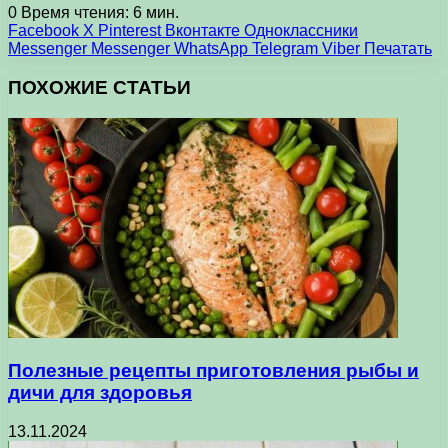
0
Время чтения: 6 мин.
Facebook
X
Pinterest
Вконтакте
Одноклассники
Messenger
Messenger
WhatsApp
Telegram
Viber
Печатать
ПОХОЖИЕ СТАТЬИ
Полезные рецепты приготовления рыбы и
дичи для здоровья
13.11.2024