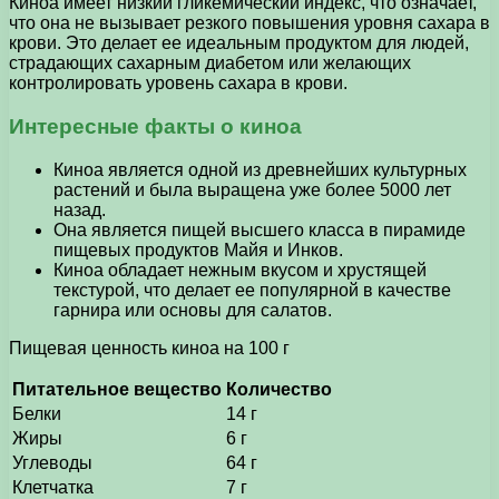
Киноа имеет низкий гликемический индекс, что означает,
что она не вызывает резкого повышения уровня сахара в
крови. Это делает ее идеальным продуктом для людей,
страдающих сахарным диабетом или желающих
контролировать уровень сахара в крови.
Интересные факты о киноа
Киноа является одной из древнейших культурных
растений и была выращена уже более 5000 лет
назад.
Она является пищей высшего класса в пирамиде
пищевых продуктов Майя и Инков.
Киноа обладает нежным вкусом и хрустящей
текстурой, что делает ее популярной в качестве
гарнира или основы для салатов.
Пищевая ценность киноа на 100 г
Питательное вещество
Количество
Белки
14 г
Жиры
6 г
Углеводы
64 г
Клетчатка
7 г