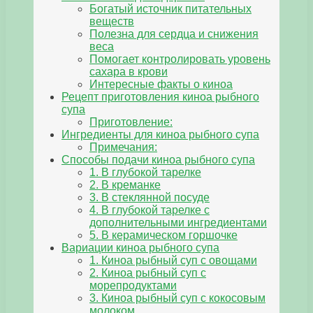
Богатый источник питательных
веществ
Полезна для сердца и снижения
веса
Помогает контролировать уровень
сахара в крови
Интересные факты о киноа
Рецепт приготовления киноа рыбного
супа
Приготовление:
Ингредиенты для киноа рыбного супа
Примечания:
Способы подачи киноа рыбного супа
1. В глубокой тарелке
2. В креманке
3. В стеклянной посуде
4. В глубокой тарелке с
дополнительными ингредиентами
5. В керамическом горшочке
Вариации киноа рыбного супа
1. Киноа рыбный суп с овощами
2. Киноа рыбный суп с
морепродуктами
3. Киноа рыбный суп с кокосовым
молоком