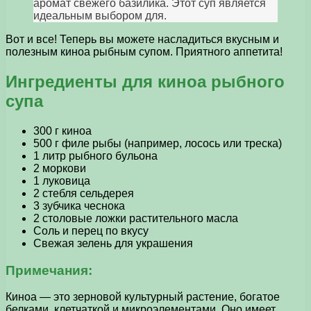
аромат свежего базилика. Этот суп является
идеальным выбором для.
Вот и все! Теперь вы можете насладиться вкусным и
полезным киноа рыбным супом. Приятного аппетита!
Ингредиенты для киноа рыбного
супа
300 г киноа
500 г филе рыбы (например, лосось или треска)
1 литр рыбного бульона
2 моркови
1 луковица
2 стебля сельдерея
3 зубчика чеснока
2 столовые ложки растительного масла
Соль и перец по вкусу
Свежая зелень для украшения
Примечания:
Киноа — это зерновой культурный растение, богатое
белками, клетчаткой и микроэлементами. Оно имеет