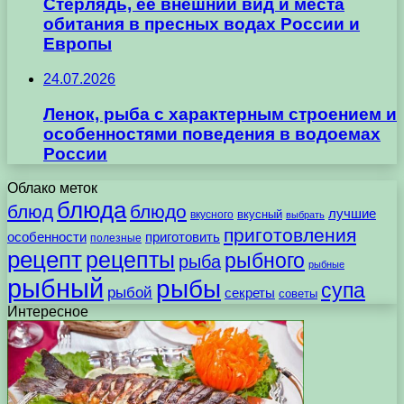
Стерлядь, ее внешний вид и места
обитания в пресных водах России и
Европы
24.07.2026
Ленок, рыба с характерным строением и
особенностями поведения в водоемах
России
Облако меток
блюда
блюд
блюдо
лучшие
вкусного
вкусный
выбрать
приготовления
особенности
приготовить
полезные
рецепт
рецепты
рыбного
рыба
рыбные
рыбный
рыбы
супа
рыбой
секреты
советы
Интересное