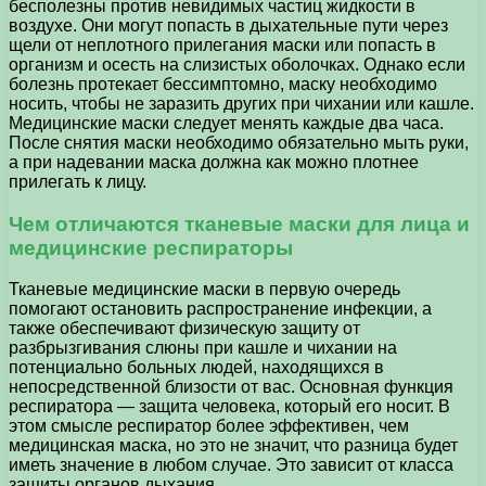
бесполезны против невидимых частиц жидкости в
воздухе. Они могут попасть в дыхательные пути через
щели от неплотного прилегания маски или попасть в
организм и осесть на слизистых оболочках. Однако если
болезнь протекает бессимптомно, маску необходимо
носить, чтобы не заразить других при чихании или кашле.
Медицинские маски следует менять каждые два часа.
После снятия маски необходимо обязательно мыть руки,
а при надевании маска должна как можно плотнее
прилегать к лицу.
Чем отличаются тканевые маски для лица и
медицинские респираторы
Тканевые медицинские маски в первую очередь
помогают остановить распространение инфекции, а
также обеспечивают физическую защиту от
разбрызгивания слюны при кашле и чихании на
потенциально больных людей, находящихся в
непосредственной близости от вас. Основная функция
респиратора — защита человека, который его носит. В
этом смысле респиратор более эффективен, чем
медицинская маска, но это не значит, что разница будет
иметь значение в любом случае. Это зависит от класса
защиты органов дыхания.