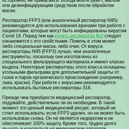
осторожно, не прикасаясь. Всегда мойте руки с мылом
или дезинфицирующим средством после обработки
маски.
Респиратор FFP3 (или аналогичный респиратор N95)
рекомендуется для использования врачами при работе с
пациентами, которые могут быть инфицированы вирусом
Covid 19. Перед тем как
купить респиратор ffp3
следует
ознакомится с его свойствами. Помочь в этом может
либо специальная маска, либо очки. От вируса
респираторы N95 (FFP3) лучше, чем аналогичные
инструменты, поскольку они изготовлены из
специального фильтрующего материала и имеют клапан
выдоха. Некоторые респираторы этого класса оснащены
угольными фильтрами для дополнительной защиты от
газов и паров органического происхождения (например,
лака, краски). При работе с вирусами рекомендуется
использовать бытовые респираторы 316.
Прежде чем приобрести медицинский респиратор,
подумайте, действительно ли он необходим. В такой
момент это ценный медицинский ресурс, который не
стоит использовать; если FFP3 удален, он не может быть
использован снова. Он не является недорогим и не
обеспечивает 100% защиту. Кроме того, трудно долго
дышать и находиться на медицинском аппарате