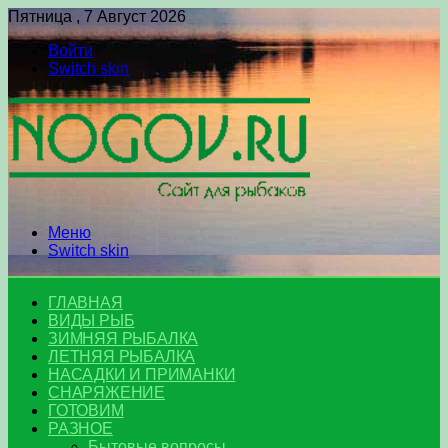
Пятница , 7 Август 2026
Войти
Switch skin
Меню
Switch skin
ГЛАВНАЯ
ВИДЫ РЫБ
ЗИМНЯЯ РЫБАЛКА
ЛЕТНЯЯ РЫБАЛКА
НАСАДКИ И ПРИМАНКИ
СНАРЯЖЕНИЕ
ГОТОВИМ
РАЗНОЕ
Бытовые вопросы