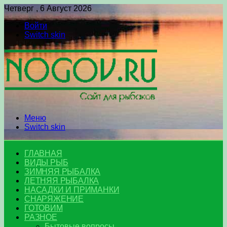
Четверг , 6 Август 2026
Войти
Switch skin
Меню
Switch skin
ГЛАВНАЯ
ВИДЫ РЫБ
ЗИМНЯЯ РЫБАЛКА
ЛЕТНЯЯ РЫБАЛКА
НАСАДКИ И ПРИМАНКИ
СНАРЯЖЕНИЕ
ГОТОВИМ
РАЗНОЕ
Бытовые вопросы