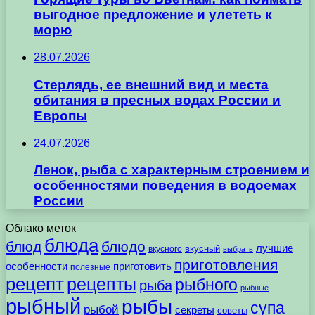
выгодное предложение и улететь к
морю
28.07.2026
Стерлядь, ее внешний вид и места
обитания в пресных водах России и
Европы
24.07.2026
Ленок, рыба с характерным строением и
особенностями поведения в водоемах
России
Облако меток
блюда
блюд
блюдо
лучшие
вкусного
вкусный
выбрать
приготовления
особенности
приготовить
полезные
рецепт
рецепты
рыбного
рыба
рыбные
рыбный
рыбы
супа
рыбой
секреты
советы