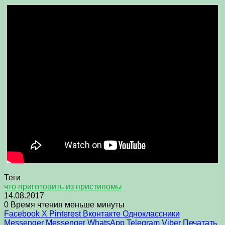
Теги
что приготовить из пристипомы
14.08.2017
0
Время чтения меньше минуты
Facebook
X
Pinterest
Вконтакте
Одноклассники
Messenger
Messenger
WhatsApp
Telegram
Viber
Печатать