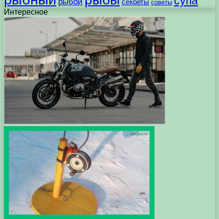
супа
рыбой
секреты
советы
Интересное