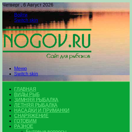
Четверг , 6 Август 2026
Войти
Switch skin
Меню
Switch skin
ГЛАВНАЯ
ВИДЫ РЫБ
ЗИМНЯЯ РЫБАЛКА
ЛЕТНЯЯ РЫБАЛКА
НАСАДКИ И ПРИМАНКИ
СНАРЯЖЕНИЕ
ГОТОВИМ
РАЗНОЕ
Бытовые вопросы