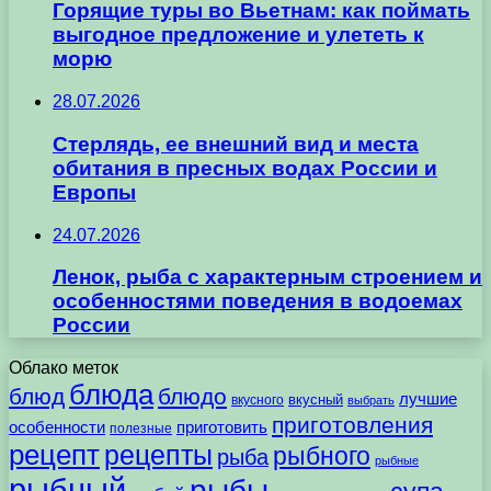
Горящие туры во Вьетнам: как поймать
выгодное предложение и улететь к
морю
28.07.2026
Стерлядь, ее внешний вид и места
обитания в пресных водах России и
Европы
24.07.2026
Ленок, рыба с характерным строением и
особенностями поведения в водоемах
России
Облако меток
блюда
блюд
блюдо
лучшие
вкусного
вкусный
выбрать
приготовления
особенности
приготовить
полезные
рецепт
рецепты
рыбного
рыба
рыбные
рыбный
рыбы