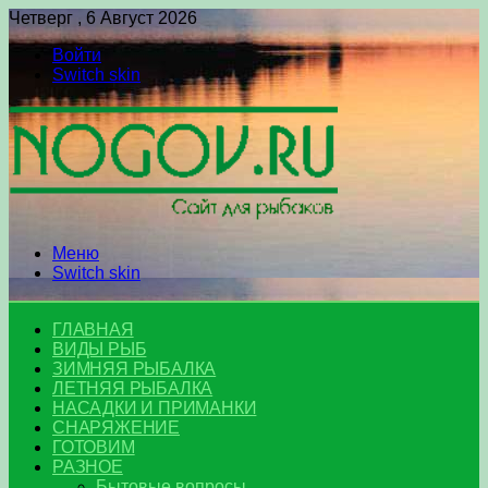
Четверг , 6 Август 2026
Войти
Switch skin
Меню
Switch skin
ГЛАВНАЯ
ВИДЫ РЫБ
ЗИМНЯЯ РЫБАЛКА
ЛЕТНЯЯ РЫБАЛКА
НАСАДКИ И ПРИМАНКИ
СНАРЯЖЕНИЕ
ГОТОВИМ
РАЗНОЕ
Бытовые вопросы