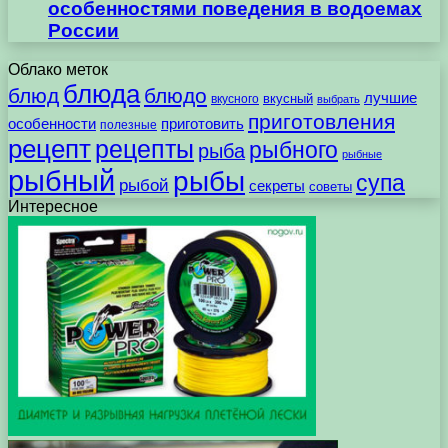
особенностями поведения в водоемах
России
Облако меток
блюда
блюд
блюдо
лучшие
вкусного
вкусный
выбрать
приготовления
особенности
приготовить
полезные
рецепт
рецепты
рыбного
рыба
рыбные
рыбный
рыбы
супа
рыбой
секреты
советы
Интересное