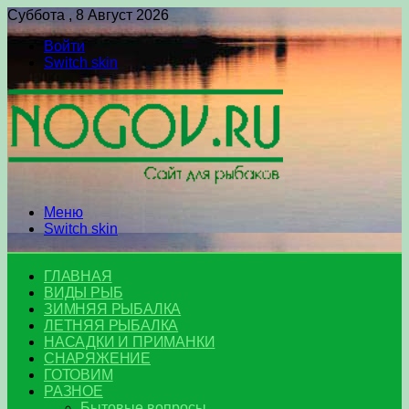
Суббота , 8 Август 2026
Войти
Switch skin
Меню
Switch skin
ГЛАВНАЯ
ВИДЫ РЫБ
ЗИМНЯЯ РЫБАЛКА
ЛЕТНЯЯ РЫБАЛКА
НАСАДКИ И ПРИМАНКИ
СНАРЯЖЕНИЕ
ГОТОВИМ
РАЗНОЕ
Бытовые вопросы