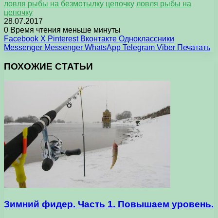
ловля рыбы на безмотылку цепочку
ловля рыбы на
цепочку
28.07.2017
0
Время чтения меньше минуты
Facebook
X
Pinterest
Вконтакте
Одноклассники
Messenger
Messenger
WhatsApp
Telegram
Viber
Печатать
ПОХОЖИЕ СТАТЬИ
Зимний фидер. Часть 1. Повышаем уровень.