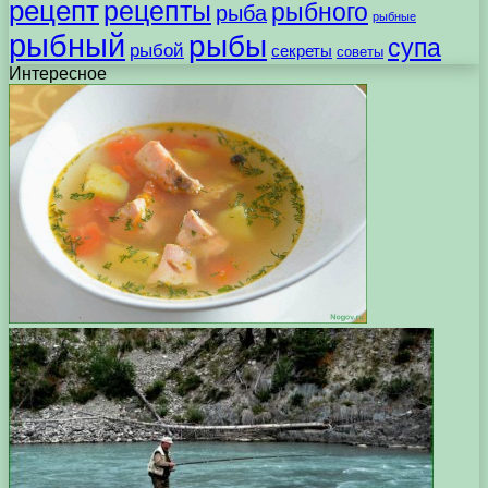
рецепт
рецепты
рыбного
рыба
рыбные
рыбный
рыбы
супа
рыбой
секреты
советы
Интересное