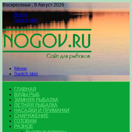
Воскресенье , 9 Август 2026
Войти
Switch skin
Меню
Switch skin
ГЛАВНАЯ
ВИДЫ РЫБ
ЗИМНЯЯ РЫБАЛКА
ЛЕТНЯЯ РЫБАЛКА
НАСАДКИ И ПРИМАНКИ
СНАРЯЖЕНИЕ
ГОТОВИМ
РАЗНОЕ
Бытовые вопросы