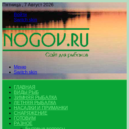
Пятница , 7 Август 2026
Войти
Switch skin
Меню
Switch skin
ГЛАВНАЯ
ВИДЫ РЫБ
ЗИМНЯЯ РЫБАЛКА
ЛЕТНЯЯ РЫБАЛКА
НАСАДКИ И ПРИМАНКИ
СНАРЯЖЕНИЕ
ГОТОВИМ
РАЗНОЕ
Бытовые вопросы