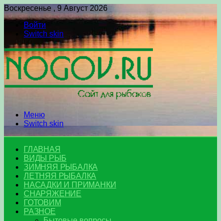
Воскресенье , 9 Август 2026
Войти
Switch skin
Меню
Switch skin
ГЛАВНАЯ
ВИДЫ РЫБ
ЗИМНЯЯ РЫБАЛКА
ЛЕТНЯЯ РЫБАЛКА
НАСАДКИ И ПРИМАНКИ
СНАРЯЖЕНИЕ
ГОТОВИМ
РАЗНОЕ
Бытовые вопросы