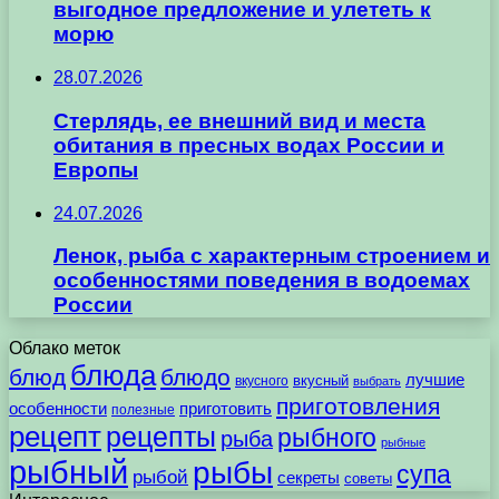
выгодное предложение и улететь к
морю
28.07.2026
Стерлядь, ее внешний вид и места
обитания в пресных водах России и
Европы
24.07.2026
Ленок, рыба с характерным строением и
особенностями поведения в водоемах
России
Облако меток
блюда
блюд
блюдо
лучшие
вкусного
вкусный
выбрать
приготовления
особенности
приготовить
полезные
рецепт
рецепты
рыбного
рыба
рыбные
рыбный
рыбы
супа
рыбой
секреты
советы