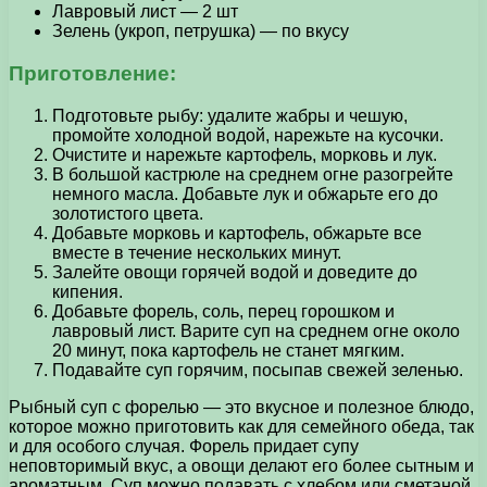
Лавровый лист — 2 шт
Зелень (укроп, петрушка) — по вкусу
Приготовление:
Подготовьте рыбу: удалите жабры и чешую,
промойте холодной водой, нарежьте на кусочки.
Очистите и нарежьте картофель, морковь и лук.
В большой кастрюле на среднем огне разогрейте
немного масла. Добавьте лук и обжарьте его до
золотистого цвета.
Добавьте морковь и картофель, обжарьте все
вместе в течение нескольких минут.
Залейте овощи горячей водой и доведите до
кипения.
Добавьте форель, соль, перец горошком и
лавровый лист. Варите суп на среднем огне около
20 минут, пока картофель не станет мягким.
Подавайте суп горячим, посыпав свежей зеленью.
Рыбный суп с форелью — это вкусное и полезное блюдо,
которое можно приготовить как для семейного обеда, так
и для особого случая. Форель придает супу
неповторимый вкус, а овощи делают его более сытным и
ароматным. Суп можно подавать с хлебом или сметаной.