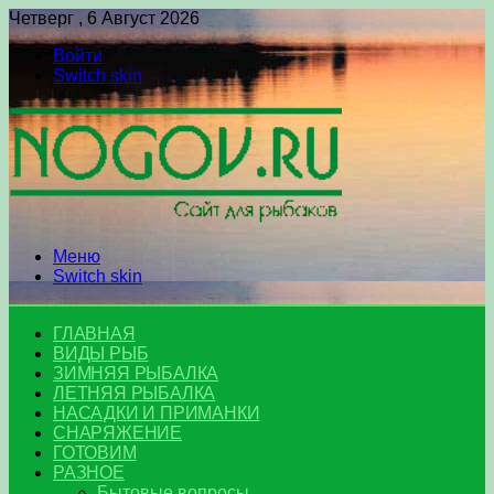
Четверг , 6 Август 2026
Войти
Switch skin
Меню
Switch skin
ГЛАВНАЯ
ВИДЫ РЫБ
ЗИМНЯЯ РЫБАЛКА
ЛЕТНЯЯ РЫБАЛКА
НАСАДКИ И ПРИМАНКИ
СНАРЯЖЕНИЕ
ГОТОВИМ
РАЗНОЕ
Бытовые вопросы