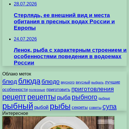
28.07.2026
Стерлядь, ее внешний вид и места
обитания в пресных водах России и
Европы
24.07.2026
Ленок, рыба с характерным строением и
особенностями поведения в водоемах
России
Облако меток
блюда
блюд
блюдо
лучшие
вкусного
вкусный
выбрать
приготовления
особенности
приготовить
полезные
рецепт
рецепты
рыбного
рыба
рыбные
рыбный
рыбы
супа
рыбой
секреты
советы
Интересное