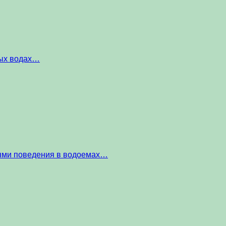
ных водах…
тями поведения в водоемах…