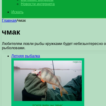
Новости интернета
Искать
Главная
/
чмак
чмак
Любителям ловли рыбы кружками будет небезынтересно о
рыболовами.
Летняя рыбалка