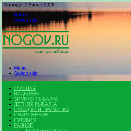
Пятница , 7 Август 2026
Войти
Switch skin
Меню
Switch skin
ГЛАВНАЯ
ВИДЫ РЫБ
ЗИМНЯЯ РЫБАЛКА
ЛЕТНЯЯ РЫБАЛКА
НАСАДКИ И ПРИМАНКИ
СНАРЯЖЕНИЕ
ГОТОВИМ
РАЗНОЕ
Бытовые вопросы