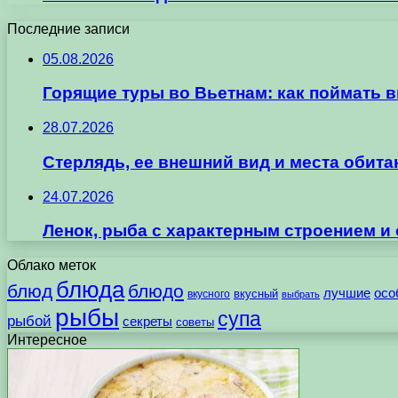
Последние записи
05.08.2026
Горящие туры во Вьетнам: как поймать 
28.07.2026
Стерлядь, ее внешний вид и места обит
24.07.2026
Ленок, рыба с характерным строением и
Облако меток
блюда
блюд
блюдо
лучшие
осо
вкусного
вкусный
выбрать
рыбы
супа
рыбой
секреты
советы
Интересное