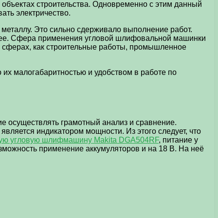
 объектах строительства. Одновременно с этим данный
вать электричество.
 металлу. Это сильно сдерживало выполнение работ.
стрее. Сфера применения угловой шлифовальной машинки
х сферах, как строительные работы, промышленное
 их малогабаритностью и удобством в работе по
ие осуществлять грамотный анализ и сравнение.
является индикатором мощности. Из этого следует, что
ную угловую шлифмашину Makita DGA504RF
, питание у
озможность применение аккумуляторов и на 18 В. На неё