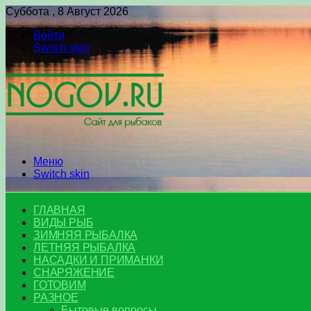
Суббота , 8 Август 2026
Войти
Switch skin
Меню
Switch skin
ГЛАВНАЯ
ВИДЫ РЫБ
ЗИМНЯЯ РЫБАЛКА
ЛЕТНЯЯ РЫБАЛКА
НАСАДКИ И ПРИМАНКИ
СНАРЯЖЕНИЕ
ГОТОВИМ
РАЗНОЕ
Бытовые вопросы