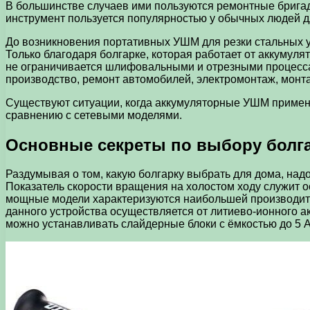
В большинстве случаев ими пользуются ремонтные бригад
инструмент пользуется популярностью у обычных людей дл
До возникновения портативных УШМ для резки стальных у
Только благодаря болгарке, которая работает от аккуму
не ограничивается шлифовальными и отрезными процессам
производство, ремонт автомобилей, электромонтаж, монт
Существуют ситуации, когда аккумуляторные УШМ применяю
сравнению с сетевыми моделями.
Основные секреты по выбору болга
Раздумывая о том, какую болгарку выбрать для дома, над
Показатель скорости вращения на холостом ходу служит о
мощные модели характеризуются наибольшей производите
данного устройства осуществляется от литиево-ионного а
можно устанавливать слайдерные блоки с ёмкостью до 5 А