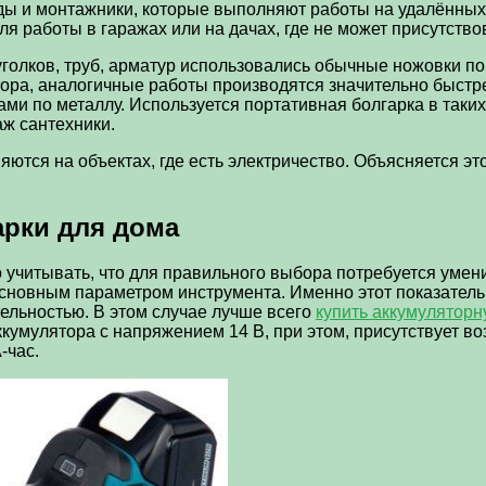
ы и монтажники, которые выполняют работы на удалённых
я работы в гаражах или на дачах, где не может присутство
голков, труб, арматур использовались обычные ножовки по
лятора, аналогичные работы производятся значительно бы
и по металлу. Используется портативная болгарка в таки
аж сантехники.
тся на объектах, где есть электричество. Объясняется это
рки для дома
о учитывать, что для правильного выбора потребуется умен
сновным параметром инструмента. Именно этот показатель 
льностью. В этом случае лучше всего
купить аккумулятор
ккумулятора с напряжением 14 В, при этом, присутствует в
-час.