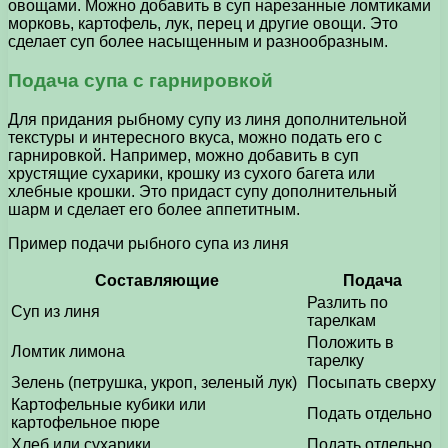
овощами. Можно добавить в суп нарезанные ломтиками
морковь, картофель, лук, перец и другие овощи. Это
сделает суп более насыщенным и разнообразным.
Подача супа с гарнировкой
Для придания рыбному супу из линя дополнительной
текстуры и интересного вкуса, можно подать его с
гарнировкой. Например, можно добавить в суп
хрустящие сухарики, крошку из сухого багета или
хлебные крошки. Это придаст супу дополнительный
шарм и сделает его более аппетитным.
Пример подачи рыбного супа из линя
Составляющие
Подача
Разлить по
Суп из линя
тарелкам
Положить в
Ломтик лимона
тарелку
Зелень (петрушка, укроп, зеленый лук)
Посыпать сверху
Картофельные кубики или
Подать отдельно
картофельное пюре
Хлеб или сухарики
Подать отдельно