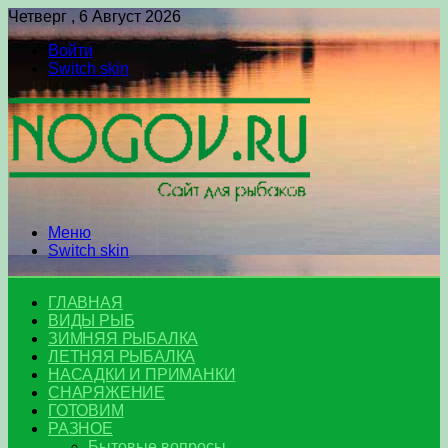
Четверг , 6 Август 2026
Войти
Switch skin
Меню
Switch skin
ГЛАВНАЯ
ВИДЫ РЫБ
ЗИМНЯЯ РЫБАЛКА
ЛЕТНЯЯ РЫБАЛКА
НАСАДКИ И ПРИМАНКИ
СНАРЯЖЕНИЕ
ГОТОВИМ
РАЗНОЕ
Бытовые вопросы