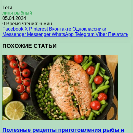
Теги
линя
рыбный
05.04.2024
0
Время чтения: 6 мин.
Facebook
X
Pinterest
Вконтакте
Одноклассники
Messenger
Messenger
WhatsApp
Telegram
Viber
Печатать
ПОХОЖИЕ СТАТЬИ
Полезные рецепты приготовления рыбы и