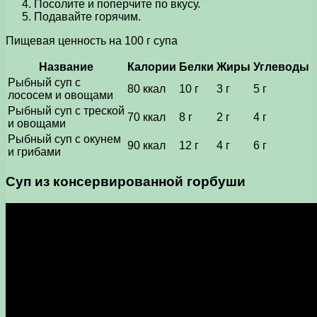
Посолите и поперчите по вкусу.
Подавайте горячим.
Пищевая ценность на 100 г супа
Название
Калории
Белки
Жиры
Углеводы
Рыбный суп с
80 ккал
10 г
3 г
5 г
лососем и овощами
Рыбный суп с треской
70 ккал
8 г
2 г
4 г
и овощами
Рыбный суп с окунем
90 ккал
12 г
4 г
6 г
и грибами
Суп из консервированной горбуши