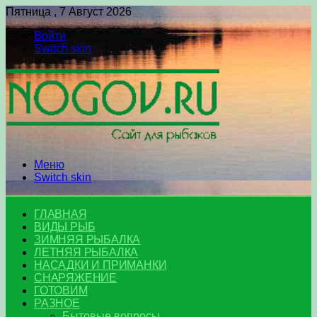
Пятница , 7 Август 2026
Войти
Switch skin
Меню
Switch skin
ГЛАВНАЯ
ВИДЫ РЫБ
ЗИМНЯЯ РЫБАЛКА
ЛЕТНЯЯ РЫБАЛКА
НАСАДКИ И ПРИМАНКИ
СНАРЯЖЕНИЕ
ГОТОВИМ
РАЗНОЕ
Бытовые вопросы