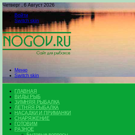
Четверг , 6 Август 2026
Войти
Switch skin
Меню
Switch skin
ГЛАВНАЯ
ВИДЫ РЫБ
ЗИМНЯЯ РЫБАЛКА
ЛЕТНЯЯ РЫБАЛКА
НАСАДКИ И ПРИМАНКИ
СНАРЯЖЕНИЕ
ГОТОВИМ
РАЗНОЕ
Бытовые вопросы