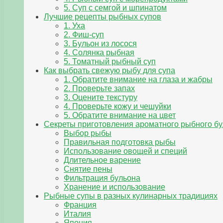
5. Суп с семгой и шпинатом
Лучшие рецепты рыбных супов
1. Уха
2. Фиш-суп
3. Бульон из лосося
4. Солянка рыбная
5. Томатный рыбный суп
Как выбрать свежую рыбу для супа
1. Обратите внимание на глаза и жабры
2. Проверьте запах
3. Оцените текстуру
4. Проверьте кожу и чешуйки
5. Обратите внимание на цвет
Секреты приготовления ароматного рыбного б
Выбор рыбы
Правильная подготовка рыбы
Использование овощей и специй
Длительное варение
Снятие пены
Фильтрация бульона
Хранение и использование
Рыбные супы в разных кулинарных традициях
Франция
Италия
Япония