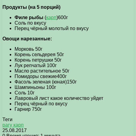
Продукты (на 5 порций)
Филе рыбы
(
карп
)600г
Соль по вкусу
Перец чёрный молотый по вкусу
Овощи нарезанные:
Морковь 50г
Корень сельдерея 50г
Корень петрушки 50г
Лук репчатый 100г
Масло растительное 50г
Помидоры свежие400г
Фасоль зеленая (юная)150г
Шампиньоны 100г
Соль 10г
Лавровый лист какое количество уйдет
Перец чёрный по вкусу
Гарнир 750г
Теги
рагу карп
25.08.2017
0
Время чтения: 1 минута