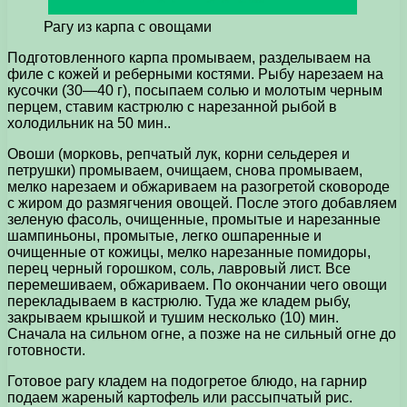
Рагу из карпа с овощами
Подготовленного карпа промываем, разделываем на
филе с кожей и реберными костями. Рыбу нарезаем на
кусочки (30—40 г), посыпаем солью и молотым черным
перцем, ставим кастрюлю с нарезанной рыбой в
холодильник на 50 мин..
Овоши (морковь, репчатый лук, корни сельдерея и
петрушки) промываем, очищаем, снова промываем,
мелко нарезаем и обжариваем на разогретой сковороде
с жиром до размягчения овощей. После этого добавляем
зеленую фасоль, очищенные, промытые и нарезанные
шампиньоны, промытые, легко ошпаренные и
очищенные от кожицы, мелко нарезанные помидоры,
перец черный горошком, соль, лавровый лист. Все
перемешиваем, обжариваем. По окончании чего овощи
перекладываем в кастрюлю. Туда же кладем рыбу,
закрываем крышкой и тушим несколько (10) мин.
Сначала на сильном огне, а позже на не сильный огне до
готовности.
Готовое рагу кладем на подогретое блюдо, на гарнир
подаем жареный картофель или рассыпчатый рис.