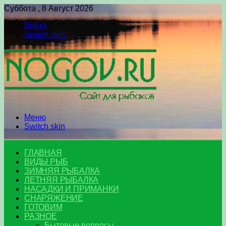
Суббота , 8 Август 2026
Войти
Switch skin
Меню
Switch skin
ГЛАВНАЯ
ВИДЫ РЫБ
ЗИМНЯЯ РЫБАЛКА
ЛЕТНЯЯ РЫБАЛКА
НАСАДКИ И ПРИМАНКИ
СНАРЯЖЕНИЕ
ГОТОВИМ
РАЗНОЕ
Бытовые вопросы