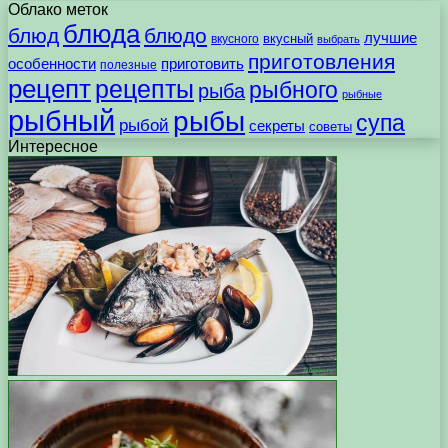
Облако меток
блюда
блюд
блюдо
лучшие
вкусного
вкусный
выбрать
приготовления
особенности
приготовить
полезные
рецепт
рецепты
рыбного
рыба
рыбные
рыбный
рыбы
супа
рыбой
секреты
советы
Интересное