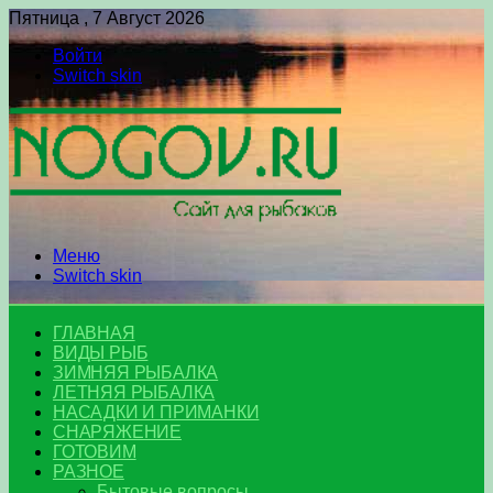
Пятница , 7 Август 2026
Войти
Switch skin
Меню
Switch skin
ГЛАВНАЯ
ВИДЫ РЫБ
ЗИМНЯЯ РЫБАЛКА
ЛЕТНЯЯ РЫБАЛКА
НАСАДКИ И ПРИМАНКИ
СНАРЯЖЕНИЕ
ГОТОВИМ
РАЗНОЕ
Бытовые вопросы