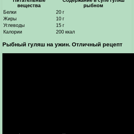
Питательные
Содержание в супе гуляш
вещества
рыбном
Белки
20 г
Жиры
10 г
Углеводы
15 г
Калории
200 ккал
Рыбный гуляш на ужин. Отличный рецепт