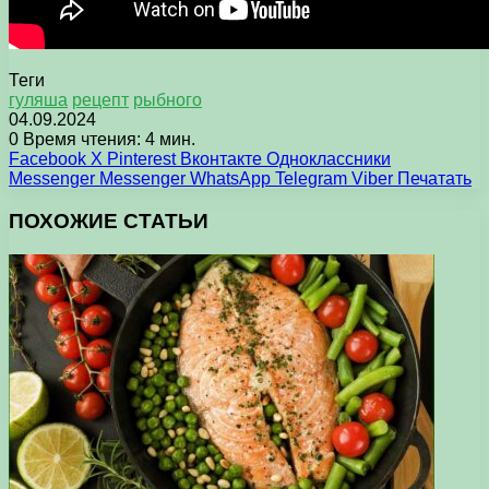
Теги
гуляша
рецепт
рыбного
04.09.2024
0
Время чтения: 4 мин.
Facebook
X
Pinterest
Вконтакте
Одноклассники
Messenger
Messenger
WhatsApp
Telegram
Viber
Печатать
ПОХОЖИЕ СТАТЬИ