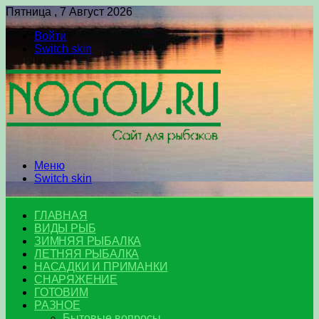
Пятница , 7 Август 2026
Войти
Switch skin
Меню
Switch skin
ГЛАВНАЯ
ВИДЫ РЫБ
ЗИМНЯЯ РЫБАЛКА
ЛЕТНЯЯ РЫБАЛКА
НАСАДКИ И ПРИМАНКИ
СНАРЯЖЕНИЕ
ГОТОВИМ
РАЗНОЕ
Бытовые вопросы