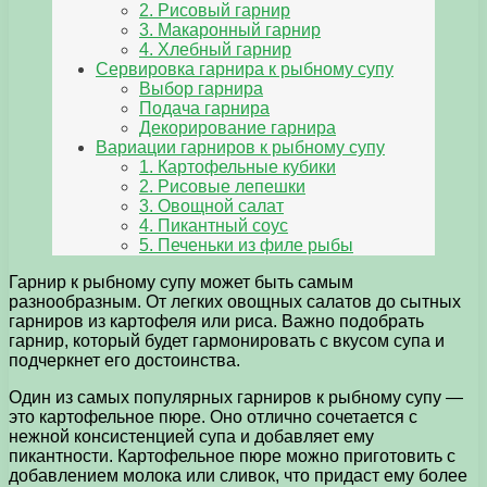
2. Рисовый гарнир
3. Макаронный гарнир
4. Хлебный гарнир
Сервировка гарнира к рыбному супу
Выбор гарнира
Подача гарнира
Декорирование гарнира
Вариации гарниров к рыбному супу
1. Картофельные кубики
2. Рисовые лепешки
3. Овощной салат
4. Пикантный соус
5. Печеньки из филе рыбы
Гарнир к рыбному супу может быть самым
разнообразным. От легких овощных салатов до сытных
гарниров из картофеля или риса. Важно подобрать
гарнир, который будет гармонировать с вкусом супа и
подчеркнет его достоинства.
Один из самых популярных гарниров к рыбному супу —
это картофельное пюре. Оно отлично сочетается с
нежной консистенцией супа и добавляет ему
пикантности. Картофельное пюре можно приготовить с
добавлением молока или сливок, что придаст ему более