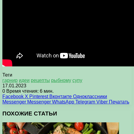
Теги
гарнир
идеи
рецепты
рыбному
супу
17.01.2023
0
Время чтения: 6 мин.
Facebook
X
Pinterest
Вконтакте
Одноклассники
Messenger
Messenger
WhatsApp
Telegram
Viber
Печатать
ПОХОЖИЕ СТАТЬИ