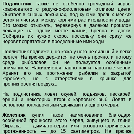
Подлистник
также не особенно громадный червь,
красноватого с радужно-фиолетовым отливом цвета.
Обитает в сырых ложбинах, под кучами прелых мелких
веток и листьев, между корнями растительности у воды.
Его можно отыскать, перевернув в далеком прошлом
лежащие на одном месте камни, бревна и доски.
Собирать их нужно скоро, поскольку они сразу же
норовят спрятаться в проделанные ими ходы.
Подлистник подвижен, но кожа у него не сильный и легко
рвется. На крючке держится не очень прочно, и потому
среди рыболовов он не пользуется особенным
вниманием. Наживляется равно как и навозные черви.
Хранят его на протяжении рыбалки в закрытой
коробочке, но с отверстиями в крышке для
проникновения воздуха.
На подлистника ловят окуней, подъязков, пескарей,
ершей и некоторых вторых карповых рыб. Ловят в
основном поплавочными удочками на одного червя.
Железняк
купил такое наименование благодаря
особенной прочности этого червя, живущего в глине.
Окраска — дымчато-серая или розовато-коричневая,
протяженность — до 15 сантиметров. На крючке