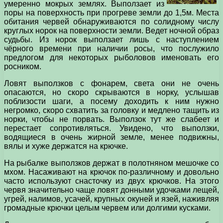
умеренно мокрых землях. Выползает из
поры на поверхность при прогреве земли до 1,5м. Места
обитания червей обнаруживаются по солидному числу
круглых норок на поверхности земли. Ведет ночной образ
судьбы. Из норок выползает лишь с наступлением
чёрного времени при наличии росы, что послужило
предлогом для некоторых рыболовов именовать его
росником.
Ловят выползков с фонарем, света они не очень
опасаются, но скоро скрываются в норку, услышав
поблизости шаги, а посему доходить к ним нужно
негромко, скоро схватить за головку и медлено тащить из
норки, чтобы не порвать. Выползок тут же слабеет и
перестает сопротивляться. Увидено, что выползки,
водящиеся в очень жирной земле, менее подвижны,
вялы и хуже держатся на крючке.
На рыбалке выползков держат в полотняном мешочке со
мхом. Насаживают на крючок по-различному и довольно
часто используют снасточку из двух крючков. На этого
червя значительно чаще ловят донными удочками лещей,
угрей, налимов, усачей, крупных окуней и язей, наживляя
громадные крючки целым червем или долгими кусками.