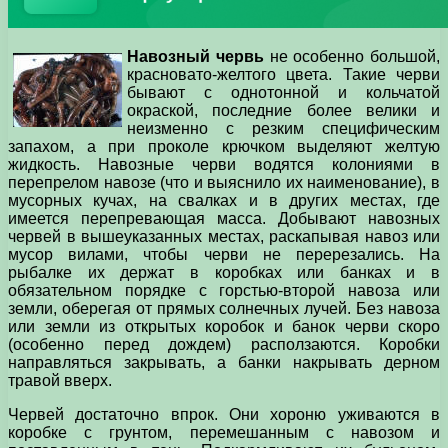
Навозный червь
не особенно большой,
красновато-желтого цвета. Такие черви
бывают с однотонной и кольчатой
окраской, последние более велики и
неизменно с резким специфическим
запахом, а при проколе крючком выделяют желтую
жидкость. Навозные черви водятся колониями в
перепрелом навозе (что и выяснило их наименование), в
мусорных кучах, на свалках и в других местах, где
имеется перепревающая масса. Добывают навозных
червей в вышеуказанных местах, раскапывая навоз или
мусор вилами, чтобы черви не перерезались. На
рыбалке их держат в коробках или банках и в
обязательном порядке с горстью-второй навоза или
земли, оберегая от прямых солнечных лучей. Без навоза
или земли из открытых коробок и банок черви скоро
(особенно перед дождем) расползаются. Коробки
направляться закрывать, а банки накрывать дерном
травой вверх.
Червей достаточно впрок. Они хороню уживаются в
коробке с грунтом, перемешанным с навозом и