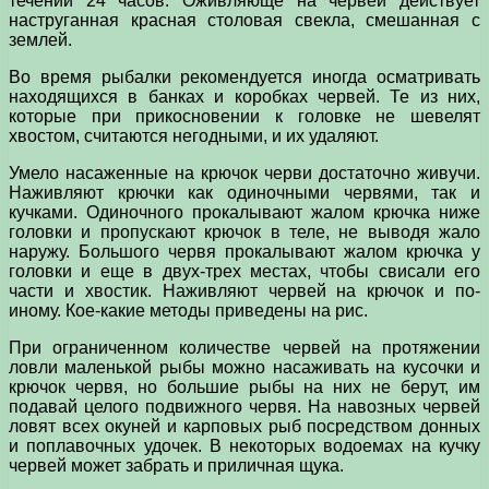
течении 24 часов. Оживляюще на червей действует
наструганная красная столовая свекла, смешанная с
землей.
Bo время рыбалки рекомендуется иногда осматривать
находящихся в банках и коробках червей. Те из них,
которые при прикосновении к головке не шевелят
хвостом, считаются негодными, и их удаляют.
Умело насаженные на крючок черви достаточно живучи.
Наживляют крючки как одиночными червями, так и
кучками. Одиночного прокалывают жалом крючка ниже
головки и пропускают крючок в теле, не выводя жало
наружу. Большого червя прокалывают жалом крючка у
головки и еще в двух-трех местах, чтобы свисали его
части и хвостик. Наживляют червей на крючок и по-
иному. Кое-какие методы приведены на рис.
При ограниченном количестве червей на протяжении
ловли маленькой рыбы можно насаживать на кусочки и
крючок червя, но большие рыбы на них не берут, им
подавай целого подвижного червя. На навозных червей
ловят всех окуней и карповых рыб посредством донных
и поплавочных удочек. В некоторых водоемах на кучку
червей может забрать и приличная щука.