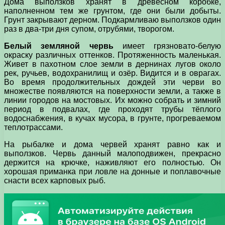
Дома выползков хранят в древесном коробке,
наполненном тем же грунтом, где они были добыты.
Грунт закрывают дерном. Подкармливаю выползков один
раз в два-три дня супом, отрубями, творогом.
Белый земляной червь
имеет грязновато-белую
окраску различных оттенков. Протяженность маленькая.
Живет в пахотном слое земли в дернинах лугов около
рек, ручьев, водохранилищ и озёр. Видится и в оврагах.
Во время продолжительных дождей эти черви во
множестве появляются на поверхности земли, а также в
линии городов на мостовых. Их можно собрать и зимний
период в подвалах, где проходят трубы тёплого
водоснабжения, в кучах мусора, в грунте, прогреваемом
теплотрассами.
На рыбалке и дома червей хранят равно как и
выползков. Червь данный малоподвижен, прекрасно
держится на крючке, наживляют его полностью. Он
хорошая приманка при ловле на донные и поплавочные
снасти всех карповых рыб.