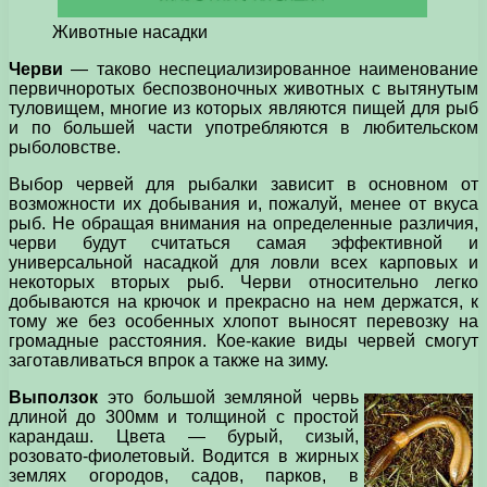
Животные насадки
Черви
— таково неспециализированное наименование
первичноротых беспозвоночных животных с вытянутым
туловищем, многие из которых являются пищей для рыб
и по большей части употребляются в любительском
рыболовстве.
Выбор червей для рыбалки зависит в основном от
возможности их добывания и, пожалуй, менее от вкуса
рыб. Не обращая внимания на определенные различия,
черви будут считаться самая эффективной и
универсальной насадкой для ловли всех карповых и
некоторых вторых рыб. Черви относительно легко
добываются на крючок и прекрасно на нем держатся, к
тому же без особенных хлопот выносят перевозку на
громадные расстояния. Кое-какие виды червей смогут
заготавливаться впрок а также на зиму.
Выползок
это большой земляной червь
длиной до 300мм и толщиной с простой
карандаш. Цвета — бурый, сизый,
розовато-фиолетовый. Водится в жирных
землях огородов, садов, парков, в