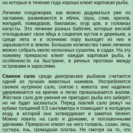
на которые в течение года хорошо клюет карповая рыба.
Личинки плодожорки, как можно додуматься уже по
заглавию, развиваются в яблок, груш, слив, орехов,
желудей, помидоров, баклажан, огур­ цов, в головках
капусты. Это личинки разных бабочек, которые весной
откладывают свои яйца в соцветия кустов и деревьев, а
среди лета и в осеннюю пору выходят из них и
зарываются в землю. Большое количество таких личинок
можно собрать около колхозных сушилок, в садах. На эту
наживку прекрасно клюет каждая карповая рыба, в
особенности на быстрине, в речных протоках между
островами и зарослями.
Свиное сало
среди днепровских рыбаков считается
одной из лучших животных наживок. Употребляется
свежее нутряное сало, снятое с живота: оно надежно
удерживается на крючке и легко прокалывается жалом.
Жёсткое сало для ужения не пригодно: рыба его заберёт,
но не будет засекаться. Перед ловлей сало режут на
кубики толщиной 0,5 сантиметра и помещают в холодную
воду, в которой оно затвердевает и заметно белеет.
Можно ловить на сало и донками, и поплавочными
удочками. Прекрасно клюют на него голавль, сазан, лещ,
густера, язь, громадная плотва. Не смотря на то, что