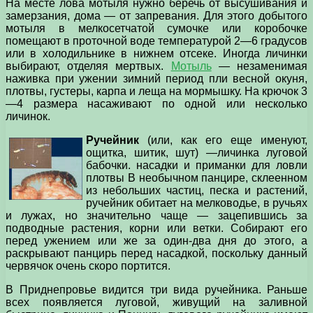
На месте лова мотыля нужно беречь от высушивания и
замерзания, дома — от запревания. Для этого добытого
мотыля в мелкосетчатой сумочке или коробочке
помещают в проточной воде температурой 2—6 градусов
или в холодильнике в нижнем отсеке. Иногда личинки
выбирают, отделяя мертвых.
Мотыль
— незаменимая
наживка при ужении зимний период пли весной окуня,
плотвы, густеры, карпа и леща на мормышку. На крючок 3
—4 размера насаживают по одной или несколько
личинок.
Ручейник
(или, как его еще именуют,
ощитка, шитик, шут) —личинка луговой
бабочки. насадки и приманки для ловли
плотвы В необычном панцире, склеенном
из небольших частиц, песка и растений,
ручейник обитает на мелководье, в ручьях
и лужах, но значительно чаще — зацепившись за
подводные растения, корни или ветки. Собирают его
перед ужением или же за один-два дня до этого, а
раскрывают панцирь перед насадкой, поскольку данный
червячок очень скоро портится.
В Приднепровье видится три вида ручейника. Раньше
всех появляется луговой, живущий на заливной