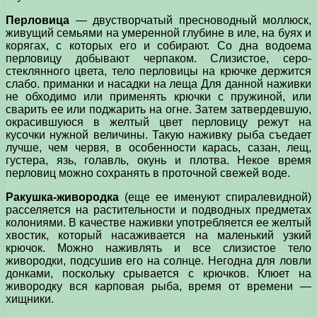
Перловица
— двустворчатый пресноводный моллюск,
живущий семьями на умеренной глубине в иле, на буях и
корягах, с которых его и собирают. Со дна водоема
перловицу добывают черпаком. Слизистое, серо-
стеклянного цвета, тело перловицы на крючке держится
слабо. приманки и насадки на леща Для данной наживки
не­ обходимо или применять крючки с пружиной, или
сварить ее или поджарить на огне. Затем затвердевшую,
окрасившуюся в желтый цвет перловицу режут на
кусочки нужной величины. Такую наживку рыба съедает
лучше, чем червя, в особенности карась, сазан, лещ,
густера, язь, голавль, окунь и плотва. Некое время
перловиц можно сохранять в проточной свежей воде.
Ракушка-живородка
(еще ее именуют спиралевидной)
расселяется на растительности и подводных предметах
колониями. В качестве наживки употребляется ее желтый
хвостик, который насаживается на маленький узкий
крючок. Можно наживлять и все слизистое тело
живородки, подсушив его на солнце. Негодна для ловли
донками, поскольку срывается с крючков. Клюет на
живородку вся карповая рыба, время от времени —
хищники.