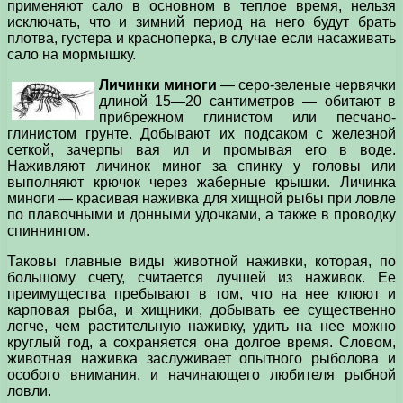
применяют сало в основном в теплое время, нельзя
исключать, что и зимний период на него будут брать
плотва, густера и красноперка, в случае если насаживать
сало на мормышку.
Личинки миноги
— серо-зеленые червячки
длиной 15—20 сантиметров — обитают в
прибрежном глинистом или песчано-
глинистом грунте. Добывают их подсаком с железной
сеткой, зачерпы­ вая ил и промывая его в воде.
Наживляют личинок миног за спинку у головы или
выполняют крючок через жаберные крышки. Личинка
миноги — красивая наживка для хищной рыбы при ловле
по­ плавочными и донными удочками, а также в проводку
спиннингом.
Таковы главные виды животной наживки, которая, по
большому счету, считается лучшей из наживок. Ее
преимущества пребывают в том, что на нее клюют и
карповая рыба, и хищники, добывать ее существенно
легче, чем растительную наживку, удить на нее можно
круглый год, а сохраняется она долгое время. Словом,
животная наживка заслуживает опытного рыболова и
особого внимания, и начинающего любителя рыбной
ловли.