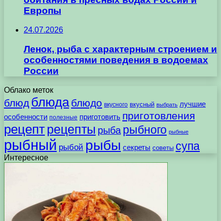
Европы
24.07.2026
Ленок, рыба с характерным строением и
особенностями поведения в водоемах
России
Облако меток
блюда
блюд
блюдо
лучшие
вкусного
вкусный
выбрать
приготовления
особенности
приготовить
полезные
рецепт
рецепты
рыбного
рыба
рыбные
рыбный
рыбы
супа
рыбой
секреты
советы
Интересное