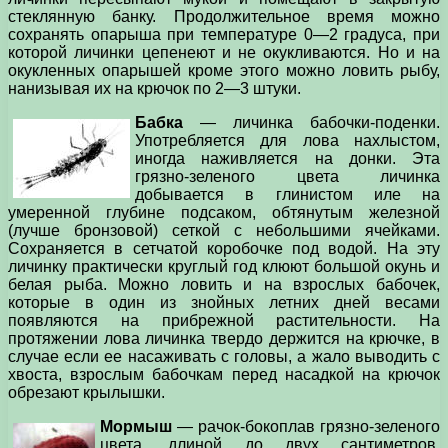
стеклянную банку. Продолжительное время можно
сохранять опарыша при температуре 0—2 градуса, при
которой личинки цепенеют и не окукливаются. Но и на
окукленных опарышей кроме этого можно ловить рыбу,
нанизывая их на крючок по 2—3 штуки.
Бабка
— личинка бабочки-поденки.
Употребляется для лова нахлыстом,
иногда наживляется на донки. Эта
грязно-зеленого цвета личинка
добывается в глинистом иле на
умеренной глубине подсаком, обтянутым железной
(лучше бронзовой) сеткой с небольшими ячейками.
Сохраняется в сетчатой коробочке под водой. На эту
личинку практически круглый год клюют большой окунь и
белая рыба. Можно ловить и на взрослых бабочек,
которые в один из знойных летних дней весами
появляются на прибрежной растительности. На
протяжении лова личинка твердо держится на крючке, в
случае если ее насаживать с головы, а жало выводить с
хвоста, взрослым бабочкам перед насадкой на крючок
обрезают крылышки.
Мормыш
— рачок-бокоплав грязно-зеленого
цвета, длиной до двух сантиметров,