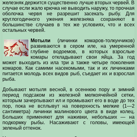
железняк держится существенно лучше вторых червей. В
случае если жало крючка не выводить наружу, то прочная
оболочка червя не разрешит засекать рыбу. Для
круглогодичного ужения железняка сохраняют в
большинстве случаев в тех же условиях, что и всех
остальных червей.
Мотыли
(личинки комаров-толкунчиков)
развиваются в сером иле, на умеренной
глубине водоемов, в которых взрослые
комары откладывают свои яйца. За год
может выходить из ила три а также четыре поколения
комаров. Как самими насекомыми, так и их личинками
питается молодь всех видов рыб, съедает их и взрослая
рыба.
Добывают мотыля весной, в осеннюю пору и зимний
период подсаком из железной мелкоячейной сетки,
которым зачерпывают ил и промывают его в воде до тех
пор, пока не всплывут на поверхность мелкие (1—2
сантиметра) личинки малинового цвета в виде колец.
Больших применяют для наживки, небольших — на
подкормку рыбы. Насаживают с головы, имеющей
зеленый оттенок.