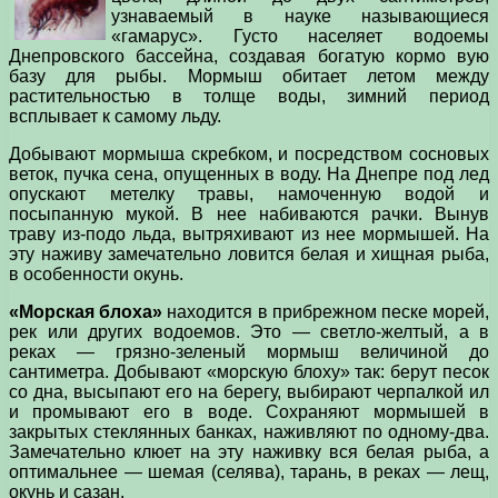
узнаваемый в науке называющиеся
«гамарус». Густо населяет водоемы
Днепровского бассейна, создавая богатую кормо­ вую
базу для рыбы. Мормыш обитает летом между
растительностью в толще воды, зимний период
всплывает к самому льду.
Добывают мормыша скребком, и посредством сосновых
веток, пучка сена, опущенных в воду. На Днепре под лед
опускают метелку травы, намоченную водой и
посыпанную мукой. В нее набиваются рачки. Вынув
траву из-подо льда, вытряхивают из нее мормышей. На
эту наживу замечательно ловится белая и хищная рыба,
в особенности окунь.
«Морская блоха»
находится в прибрежном песке морей,
рек или других водоемов. Это — светло-желтый, а в
реках — грязно-зеленый мормыш величиной до
сантиметра. Добывают «морскую блоху» так: берут песок
со дна, высыпают его на берегу, выбирают черпалкой ил
и промывают его в воде. Сохраняют мормышей в
закрытых стеклянных банках, наживляют по одному-два.
Замечательно клюет на эту наживку вся белая рыба, а
оптимальнее — шемая (селява), тарань, в реках — лещ,
окунь и сазан.