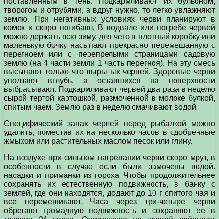
поставленным в тень. Подкармливают их бульоном,
творогом и отрубями, а вдруг нужно, то легко увлажняют
землю. При негативных условиях черви планируют в
комок и скоро погибают. В подвале или погребе червей
можно держать всю зиму, для чего в плотный коробку или
маленькую бочку насыпают прекрасно перемешанную с
перегноем или с перепрелыми страницами садовую
землю (на 4 части земли 1 часть перегноя). На эту смесь
высыпают только что вырытых червей. Здоровые черви
уползают вглубь, а оставшихся на поверхности
выбрасывают. Подкармливают червей два раза в неделю
сырой тертой картошкой, размоченной в молоке булкой,
спитым чаем. Землю раз в неделю смачивают водой.
Специфический запах червей перед рыбалкой можно
удалить, поместив их на несколько часов в сдобренные
жмыхом или растительных маслом песок или глину.
На воздухе при сильном нагревании черви скоро мрут, в
особенности в случае если были замочены водой.
насадки и приманки из гороха Чтобы продолжительнее
сохранять их естественную подвижность, в банку с
землей, где они находятся, додают до 10 г спитого чая и
все перемешивают. Часа через три-четыре черви
обретают громадную подвижность и сохраняют ее в