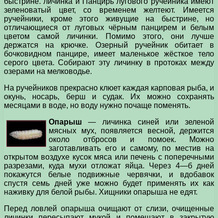
быстрине. личинка и Панцирь лугового ручейника имеют
зеленоватый цвет, со временем желтеют. Имеется
ручейники, кроме этого живущие на быстрине, но
отличающиеся от луговых чёрным панцирем и белым
цветом самой личинки. Помимо этого, они лучше
держатся на крючке. Озерный ручейник обитает в
бочковидном панцире, имеет маленькое жёсткое тело
серого цвета. Собирают эту личинку в протоках между
озерами на мелководье.
На ручейников прекрасно клюет каждая карповая рыба, и
окунь, носарь, берш и судак. Их можно сохранять
месяцами в воде, но воду нужно почаще поменять.
Опарыш
— личинка синей или зеленой
мясных мух, появляется весной, держится
около отбросов и помоек. Можно
заготавливать его и самому, по­ местив на
открытом воздухе кусок мяса или печень с поперечными
разрезами, куда мухи отложат яйца. Через 4—б дней
покажутся белые подвижные червячки, и вдобавок
спустя семь дней уже можно будет применять их как
наживку для белой рыбы. Хищники опарыша не едят.
Перед ловлей опарыша очищают от слизи, очищенные
личинки пересыпают мукой и помещают в закрытую