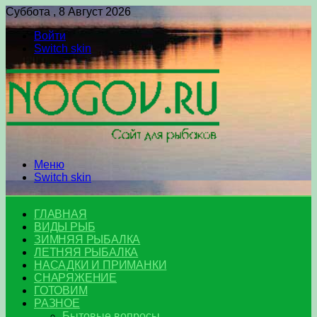
Суббота , 8 Август 2026
Войти
Switch skin
Меню
Switch skin
ГЛАВНАЯ
ВИДЫ РЫБ
ЗИМНЯЯ РЫБАЛКА
ЛЕТНЯЯ РЫБАЛКА
НАСАДКИ И ПРИМАНКИ
СНАРЯЖЕНИЕ
ГОТОВИМ
РАЗНОЕ
Бытовые вопросы