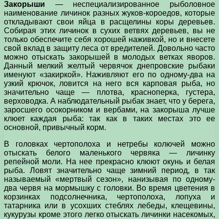
Закорыши
— неспециализированное рыболовное
наименование личинок разных жуков-короедов, которые
откладывают свои яйца в расщелины коры деревьев.
Собирая этих личинок в сухих ветвях деревьев, вы не
только обеспечите себя хорошей наживкой, но и внесете
свой вклад в защиту леса от вредителей. Довольно часто
можно отыскать закорышей в молодых ветках яворов.
Данный мелкий желтый червячок днепровские рыбаки
именуют «закиркой». Наживляют его по одному-два на
узкий крючок, ловится на него вся карповая рыба, но
значительно чаще — плотва, красноперка, густера,
верховодка. А наблюдательный рыбак знает, что у берега,
заросшего осокорником и вербами, на закорыша лучше
клюет каждая рыба: так как в таких местах это ее
основной, привычный корм.
В головках чертополоха и нетребы колючей можно
отыскать белого маленького червяка — личинку
репейной моли. На нее прекрасно клюют окунь и белая
рыба. Ловят значительно чаще зимний период, в так
называемый «мертвый сезон», нанизывая по одному-
два червя на мормышку с головки. Во время цветения в
корзинках подсолнечника, чертополоха, лопуха и
татарника или в усохших стеблях лебеды, клещевины,
кукурузы кроме этого легко отыскать личинки насекомых,