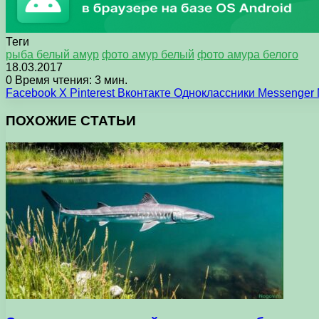
Теги
рыба белый амур
фото амур белый
фото амура белого
18.03.2017
0
Время чтения: 3 мин.
Facebook
X
Pinterest
Вконтакте
Одноклассники
Messenger
ПОХОЖИЕ СТАТЬИ