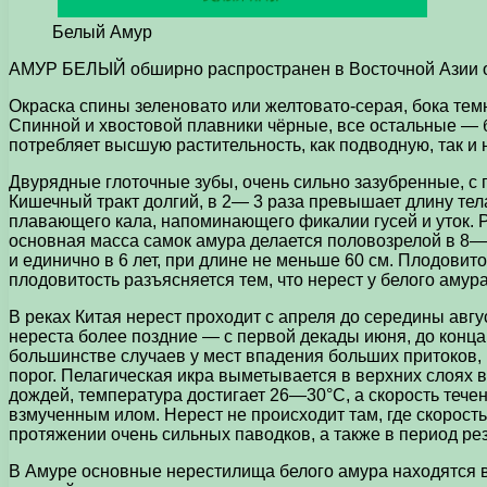
Белый Амур
АМУР БЕЛЫЙ обширно распространен в Восточной Азии от 
Окраска спины зеленовато или желтовато-серая, бока тем
Спинной и хвостовой плавники чёрные, все остальные — б
потребляет высшую растительность, как подводную, так и
Двурядные глоточные зубы, очень сильно зазубренные, с
Кишечный тракт долгий, в 2— 3 раза превышает длину тел
плавающего кала, напоминающего фикалии гусей и уток. Р
основная масса самок амура делается половозрелой в 8—9 
и единично в 6 лет, при длине не меньше 60 см. Плодовит
плодовитость разъясняется тем, что нерест у белого амур
В реках Китая нерест проходит с апреля до середины авгу
нереста более поздние — с первой декады июня, до конц
большинстве случаев у мест впадения больших притоков, 
порог. Пелагическая икра выметывается в верхних слоях в
дождей, температура достигает 26—30°С, а скорость тече
взмученным илом. Нерест не происходит там, где скорость
протяжении очень сильных паводков, а также в период ре
В Амуре основные нерестилища белого амура находятся в 