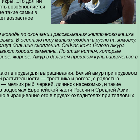
 икры. Это долгий
пять возобновляется
е такие самки в
ает возрастное
 молодь по окончании рассасывания желточного мешка
ми. В осеннюю пору мальки уходят в русло на зимовку.
бразуя большие скопления. Сейчас кожа белого амура
 бывают хорошо заметны. По этим нитям, которые
сное, жирное. Амур в далеком прошлом культивируется в
сажают в пруды для выращивания. Белый амур при прудовом
растительности — тростника и рогоза, с радостью
 — мелких рыб, червей, личинок насекомых, и такие
 в водоемах Европейской части России и Средней Азии,
но выращивание его в прудах-охладителях при тепловых