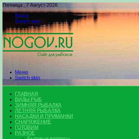
Пятница , 7 Август 2026
Войти
Switch skin
Меню
Switch skin
ГЛАВНАЯ
ВИДЫ РЫБ
ЗИМНЯЯ РЫБАЛКА
ЛЕТНЯЯ РЫБАЛКА
НАСАДКИ И ПРИМАНКИ
СНАРЯЖЕНИЕ
ГОТОВИМ
РАЗНОЕ
Бытовые вопросы