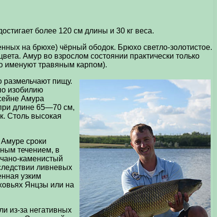
тигает более 120 см длины и 30 кг веса.
енных на брюхе) чёрный ободок. Брюхо светло-золотистое.
вета. Амур во взрослом состоянии практически только
го именуют травяным карпом).
о размельчают пищу.
 по изобилию
ссейне Амура
 при длине 65—70 см,
ок. Столь высокая
 Амуре сроки
ьным течением, в
счано-каменистый
 следствии ливневых
енная узким
рховьях Янцзы или на
ли из-за негативных