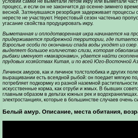
условий самки не выметали летом икру или выметали части
процесс, и если он не закончится до осенне-зимнего врем
весной. Затянувшаяся резорбция задерживает процессы с
нересте не участвуют. Нерестовый сезон частенько пропус
угасание свойства продуцировать икру.
Выметанная и оплодотворенная икра начинается на про
придерживается прибрежной территории, где питается м
Взрослые особи по окончании спада воды уходят из озер 
выделяет большое количество слизи, которая обволаки
рыбаки именуют «макаронами», удается найти скопления
прудовых хозяйствах Китая, и по всей Юго-Восточной Аз
Личинок амуров, как и личинок толстолобика и других по
выращивании есть всеядной рыбой: он поедает мягкую под
потребляет подкормку из разной наземной растительности
искусственные корма, как отруби и жмых. В бывших совет
главным образом в дельтах южных рек и водохранилищах.
электростанциях, которые в большинстве случаев очень с
Белый амур. Описание, места обитания, возр