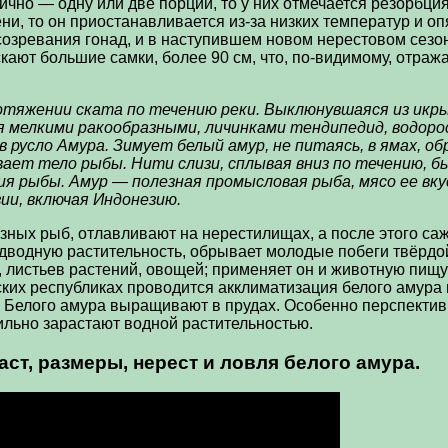
чно — одну или две порции, то у них отмечается резорбция
ени, то он приостанавливается из-за низких температур и о
озревания гонад, и в наступившем новом нерестовом сезон
кают большие самки, более 90 см, что, по-видимому, отраж
тяжении ската по течению реки. Выклюнувшаяся из икры
елкими ракообразными, личинками тендипедид, водоросля
в русло Амура. Зимует белый амур, не питаясь, в ямах, о
вает тело рыбы. Нити слизи, сплывая вниз по течению,
 рыбы. Амур — полезная промысловая рыба, мясо ее вку
ии, включая Индонезию.
лезных рыб, отлавливают на нерестилищах, а после этого 
водную растительность, обрывает молодые побеги твёрдой 
, листьев растений, овощей; применяет он и животную пищу
ских республиках проводится акклиматизация белого амура
 Белого амура выращивают в прудах. Особенно перспектив
ильно зарастают водной растительностью.
аст, размеры, нерест и ловля белого амура.