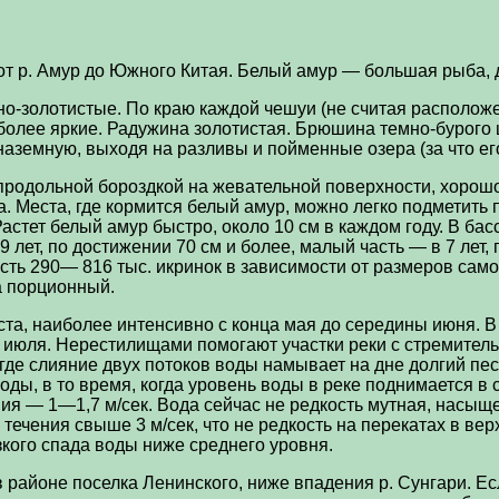
р. Амур до Южного Китая. Белый амур — большая рыба, дос
но-золотистые. По краю каждой чешуи (не считая располож
олее яркие. Радужина золотистая. Брюшина темно-бурого ц
 наземную, выходя на разливы и пойменные озера (за что е
 продольной бороздкой на жевательной поверхности, хорош
а. Места, где кормится белый амур, можно легко подметить
астет белый амур быстро, около 10 см в каждом году. В ба
лет, по достижении 70 см и более, малый часть — в 7 лет,
ость 290— 816 тыс. икринок в зависимости от размеров сам
а порционный.
ста, наиболее интенсивно с конца мая до середины июня. В
а июля. Нерестилищами помогают участки реки с стремител
где слияние двух потоков воды намывает на дне долгий пе
оды, в то время, когда уровень воды в реке поднимается в
ния — 1—1,7 м/сек. Вода сейчас не редкость мутная, насыщ
 течения свыше 3 м/сек, что не редкость на перекатах в ве
зкого спада воды ниже среднего уровня.
районе поселка Ленинского, ниже впадения р. Сунгари. Ес