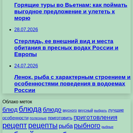
Горящие туры во Вьетнам: как поймать
выгодное предложение и улететь к
морю
28.07.2026
Стерлядь, ее внешний вид и места
обитания в пресных водах России и
Европы
24.07.2026
Ленок, рыба с характерным строением и
особенностями поведения в водоемах
России
Облако меток
блюда
блюд
блюдо
лучшие
вкусного
вкусный
выбрать
приготовления
особенности
приготовить
полезные
рецепт
рецепты
рыбного
рыба
рыбные