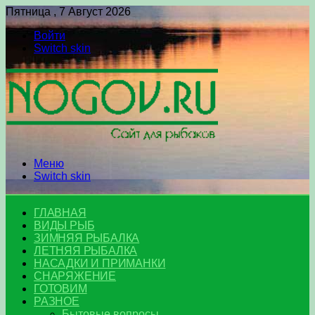
Пятница , 7 Август 2026
Войти
Switch skin
Меню
Switch skin
ГЛАВНАЯ
ВИДЫ РЫБ
ЗИМНЯЯ РЫБАЛКА
ЛЕТНЯЯ РЫБАЛКА
НАСАДКИ И ПРИМАНКИ
СНАРЯЖЕНИЕ
ГОТОВИМ
РАЗНОЕ
Бытовые вопросы