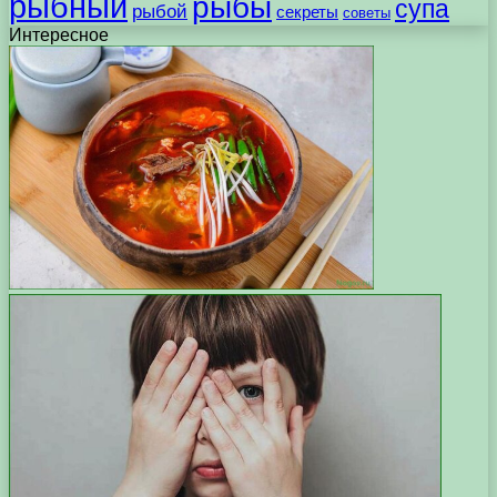
рыбный
рыбы
супа
рыбой
секреты
советы
Интересное