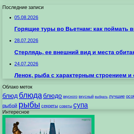
Последние записи
05.08.2026
Горящие туры во Вьетнам: как поймать 
28.07.2026
Стерлядь, ее внешний вид и места обит
24.07.2026
Ленок, рыба с характерным строением и
Облако меток
блюда
блюд
блюдо
лучшие
осо
вкусного
вкусный
выбрать
рыбы
супа
рыбой
секреты
советы
Интересное