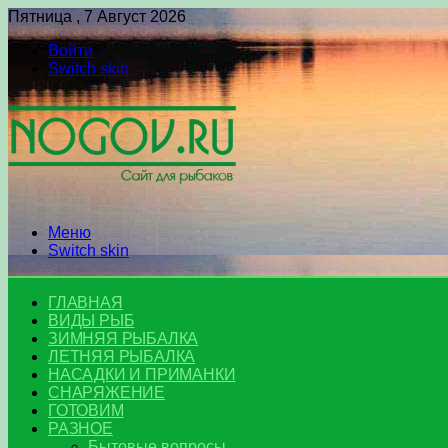
Пятница , 7 Август 2026
Войти
Switch skin
Меню
Switch skin
ГЛАВНАЯ
ВИДЫ РЫБ
ЗИМНЯЯ РЫБАЛКА
ЛЕТНЯЯ РЫБАЛКА
НАСАДКИ И ПРИМАНКИ
СНАРЯЖЕНИЕ
ГОТОВИМ
РАЗНОЕ
Бытовые вопросы