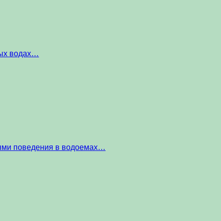
ных водах…
тями поведения в водоемах…