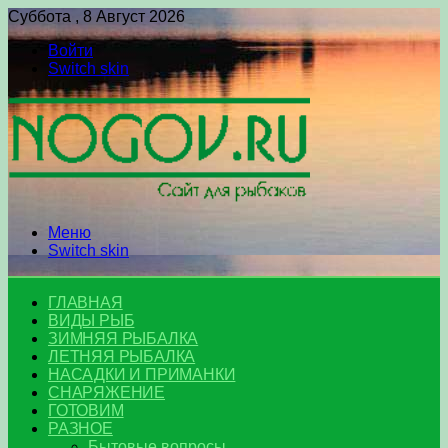
Суббота , 8 Август 2026
Войти
Switch skin
Меню
Switch skin
ГЛАВНАЯ
ВИДЫ РЫБ
ЗИМНЯЯ РЫБАЛКА
ЛЕТНЯЯ РЫБАЛКА
НАСАДКИ И ПРИМАНКИ
СНАРЯЖЕНИЕ
ГОТОВИМ
РАЗНОЕ
Бытовые вопросы