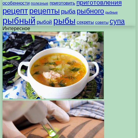
приготовления
особенности
приготовить
полезные
рецепт
рецепты
рыбного
рыба
рыбные
рыбный
рыбы
супа
рыбой
секреты
советы
Интересное