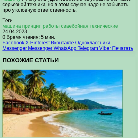
серьезной техники, но в этом случае надо не забывать
про уголовную ответственность.
Теги
машина
принцип
работы
сваебойная
технические
24.04.2023
0
Время чтения: 5 мин.
Facebook
X
Pinterest
Вконтакте
Одноклассники
Messenger
Messenger
WhatsApp
Telegram
Viber
Печатать
ПОХОЖИЕ СТАТЬИ