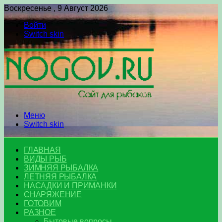
Воскресенье , 9 Август 2026
Войти
Switch skin
Меню
Switch skin
ГЛАВНАЯ
ВИДЫ РЫБ
ЗИМНЯЯ РЫБАЛКА
ЛЕТНЯЯ РЫБАЛКА
НАСАДКИ И ПРИМАНКИ
СНАРЯЖЕНИЕ
ГОТОВИМ
РАЗНОЕ
Бытовые вопросы