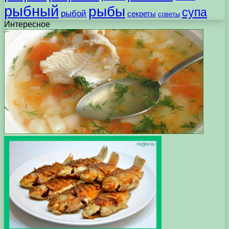
рыбный
рыбы
супа
рыбой
секреты
советы
Интересное