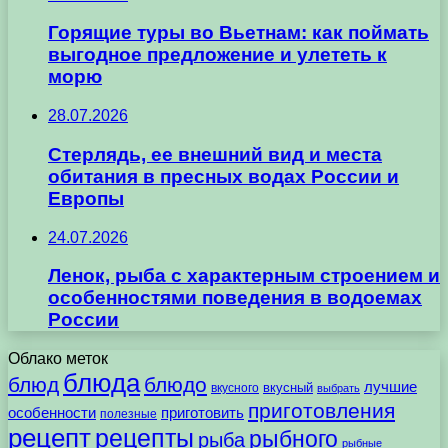
Горящие туры во Вьетнам: как поймать
выгодное предложение и улететь к
морю
28.07.2026
Стерлядь, ее внешний вид и места
обитания в пресных водах России и
Европы
24.07.2026
Ленок, рыба с характерным строением и
особенностями поведения в водоемах
России
Облако меток
блюда
блюд
блюдо
лучшие
вкусного
вкусный
выбрать
приготовления
особенности
приготовить
полезные
рецепт
рецепты
рыбного
рыба
рыбные