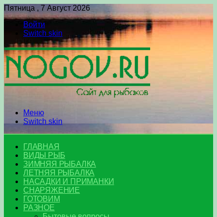
Пятница , 7 Август 2026
Войти
Switch skin
Меню
Switch skin
ГЛАВНАЯ
ВИДЫ РЫБ
ЗИМНЯЯ РЫБАЛКА
ЛЕТНЯЯ РЫБАЛКА
НАСАДКИ И ПРИМАНКИ
СНАРЯЖЕНИЕ
ГОТОВИМ
РАЗНОЕ
Бытовые вопросы