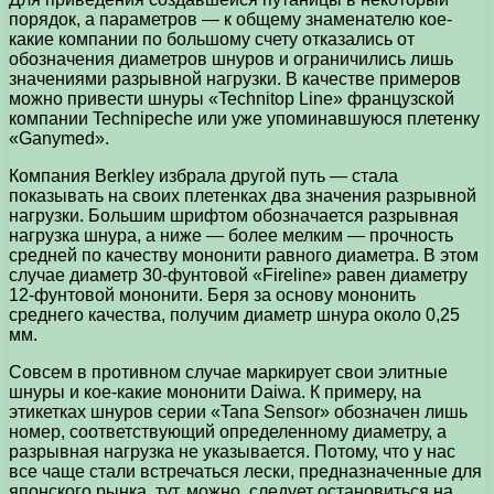
порядок, а параметров — к общему знаменателю кое-
какие компании по большому счету отказались от
обозначения диаметров шнуров и ограничились лишь
значениями разрывной нагрузки. В качестве примеров
можно привести шнуры «Technitop Line» французской
компании Technipeche или уже упоминавшуюся плетенку
«Ganymed».
Компания Berkley избрала другой путь — стала
показывать на своих плетенках два значения разрывной
нагрузки. Большим шрифтом обозначается разрывная
нагрузка шнура, а ниже — более мелким — прочность
средней по качеству мононити равного диаметра. В этом
случае диаметр 30-фунтовой «Fireline» равен диаметру
12-фунтовой мононити. Беря за основу мононить
среднего качества, получим диаметр шнура около 0,25
мм.
Совсем в противном случае маркирует свои элитные
шнуры и кое-какие мононити Daiwa. К примеру, на
этикетках шнуров серии «Tana Sensor» обозначен лишь
номер, соответствующий определенному диаметру, а
разрывная нагрузка не указывается. Потому, что у нас
все чаще стали встречаться лески, предназначенные для
японского рынка, тут, можно, следует остановиться на