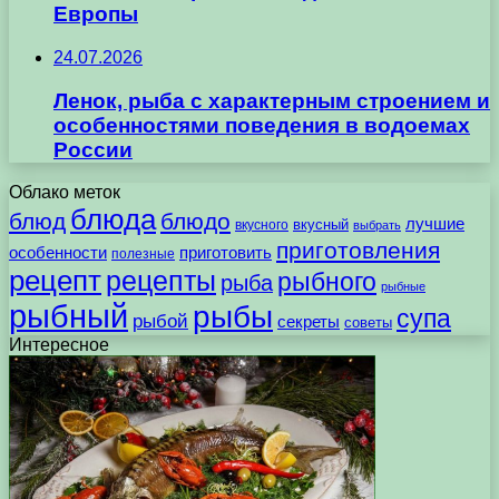
Европы
24.07.2026
Ленок, рыба с характерным строением и
особенностями поведения в водоемах
России
Облако меток
блюда
блюд
блюдо
лучшие
вкусного
вкусный
выбрать
приготовления
особенности
приготовить
полезные
рецепт
рецепты
рыбного
рыба
рыбные
рыбный
рыбы
супа
рыбой
секреты
советы
Интересное