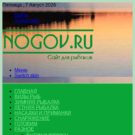
Пятница , 7 Август 2026
Войти
Switch skin
Меню
Switch skin
ГЛАВНАЯ
ВИДЫ РЫБ
ЗИМНЯЯ РЫБАЛКА
ЛЕТНЯЯ РЫБАЛКА
НАСАДКИ И ПРИМАНКИ
СНАРЯЖЕНИЕ
ГОТОВИМ
РАЗНОЕ
Бытовые вопросы