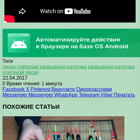
Теги
леска плетеная разрывная нагрузка
разрывная нагрузка
плетёной лески
22.04.2017
0
Время чтения: 1 минута
Facebook
X
Pinterest
Вконтакте
Одноклассники
Messenger
Messenger
WhatsApp
Telegram
Viber
Печатать
ПОХОЖИЕ СТАТЬИ