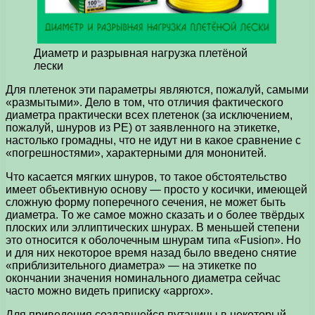
Диаметр и разрывная нагрузка плетёной
лески
Для плетенок эти параметры являются, пожалуй, самыми
«размытыми». Дело в том, что отличия фактического
диаметра практически всех плетенок (за исключением,
пожалуй, шнуров из PE) от заявленного на этикетке,
настолько громадны, что не идут ни в какое сравнение с
«погрешностями», характерными для мононитей.
Что касается мягких шнуров, то такое обстоятельство
имеет объективную основу — просто у косички, имеющей
сложную форму поперечного сечения, не может быть
диаметра. То же самое можно сказать и о более твёрдых
плоских или эллиптических шнурах. В меньшей степени
это относится к оболочечным шнурам типа «Fusion». Но
и для них некоторое время назад было введено снятие
«приблизительного диаметра» — на этикетке по
окончании значения номинального диаметра сейчас
часто можно видеть приписку «approx».
Для приведения создавшейся путаницы в некоторый