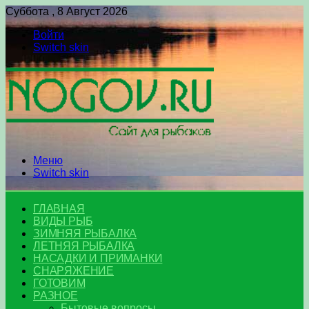
Суббота , 8 Август 2026
Войти
Switch skin
Меню
Switch skin
ГЛАВНАЯ
ВИДЫ РЫБ
ЗИМНЯЯ РЫБАЛКА
ЛЕТНЯЯ РЫБАЛКА
НАСАДКИ И ПРИМАНКИ
СНАРЯЖЕНИЕ
ГОТОВИМ
РАЗНОЕ
Бытовые вопросы