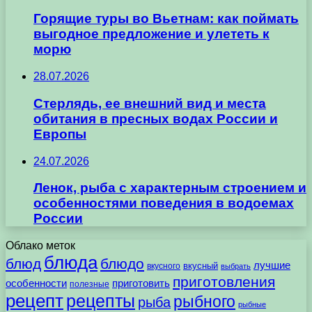
Горящие туры во Вьетнам: как поймать
выгодное предложение и улететь к
морю
28.07.2026
Стерлядь, ее внешний вид и места
обитания в пресных водах России и
Европы
24.07.2026
Ленок, рыба с характерным строением и
особенностями поведения в водоемах
России
Облако меток
блюда
блюд
блюдо
лучшие
вкусного
вкусный
выбрать
приготовления
особенности
приготовить
полезные
рецепт
рецепты
рыбного
рыба
рыбные