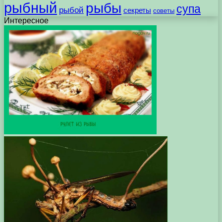
рыбный
рыбы
супа
рыбой
секреты
советы
Интересное