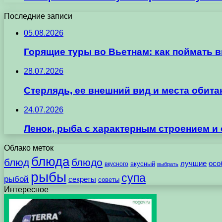
Последние записи
05.08.2026
Горящие туры во Вьетнам: как поймать 
28.07.2026
Стерлядь, ее внешний вид и места обит
24.07.2026
Ленок, рыба с характерным строением и
Облако меток
блюда
блюд
блюдо
лучшие
осо
вкусного
вкусный
выбрать
рыбы
супа
рыбой
секреты
советы
Интересное