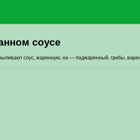
танном соусе
выливают соус, жаренную, на — поджаренный, грибы, варен