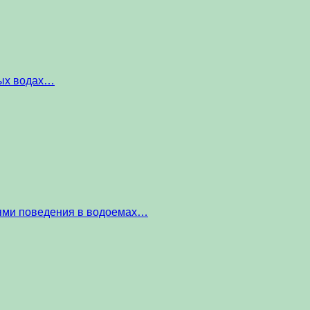
ных водах…
тями поведения в водоемах…