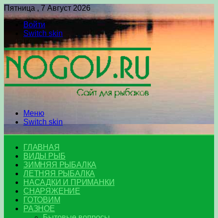
Пятница , 7 Август 2026
Войти
Switch skin
Меню
Switch skin
ГЛАВНАЯ
ВИДЫ РЫБ
ЗИМНЯЯ РЫБАЛКА
ЛЕТНЯЯ РЫБАЛКА
НАСАДКИ И ПРИМАНКИ
СНАРЯЖЕНИЕ
ГОТОВИМ
РАЗНОЕ
Бытовые вопросы