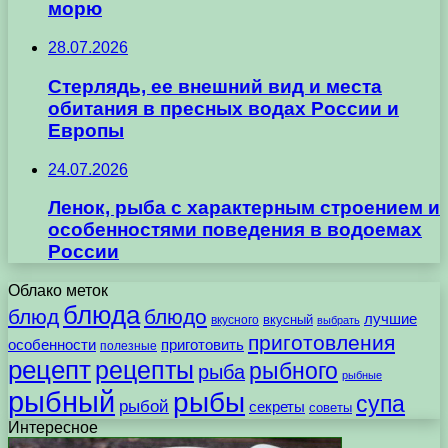
морю
28.07.2026
Стерлядь, ее внешний вид и места
обитания в пресных водах России и
Европы
24.07.2026
Ленок, рыба с характерным строением и
особенностями поведения в водоемах
России
Облако меток
блюда
блюд
блюдо
лучшие
вкусного
вкусный
выбрать
приготовления
особенности
приготовить
полезные
рецепт
рецепты
рыбного
рыба
рыбные
рыбный
рыбы
супа
рыбой
секреты
советы
Интересное