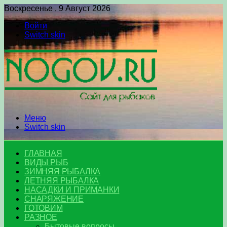
Воскресенье , 9 Август 2026
Войти
Switch skin
Меню
Switch skin
ГЛАВНАЯ
ВИДЫ РЫБ
ЗИМНЯЯ РЫБАЛКА
ЛЕТНЯЯ РЫБАЛКА
НАСАДКИ И ПРИМАНКИ
СНАРЯЖЕНИЕ
ГОТОВИМ
РАЗНОЕ
Бытовые вопросы