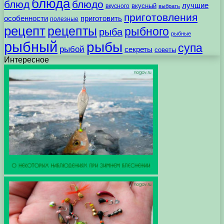
блюда
блюд
блюдо
лучшие
вкусного
вкусный
выбрать
приготовления
особенности
приготовить
полезные
рецепт
рецепты
рыбного
рыба
рыбные
рыбный
рыбы
супа
рыбой
секреты
советы
Интересное