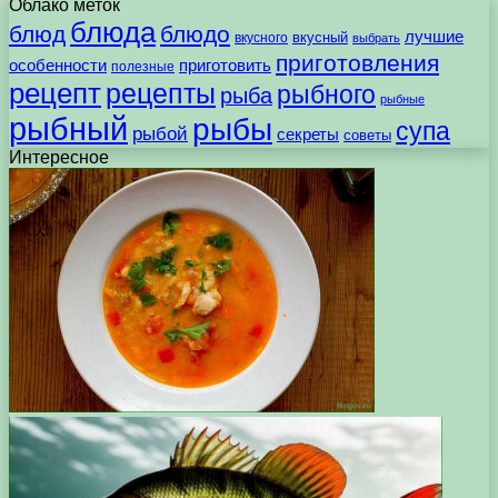
Облако меток
блюда
блюд
блюдо
лучшие
вкусного
вкусный
выбрать
приготовления
особенности
приготовить
полезные
рецепт
рецепты
рыбного
рыба
рыбные
рыбный
рыбы
супа
рыбой
секреты
советы
Интересное