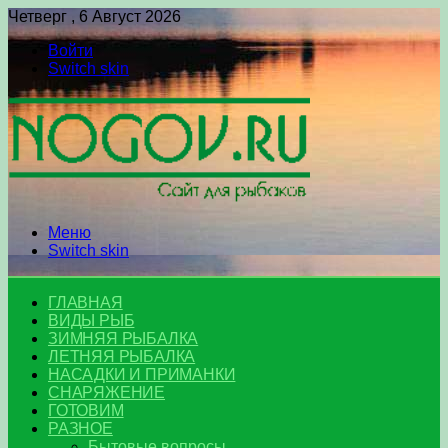
Четверг , 6 Август 2026
Войти
Switch skin
Меню
Switch skin
ГЛАВНАЯ
ВИДЫ РЫБ
ЗИМНЯЯ РЫБАЛКА
ЛЕТНЯЯ РЫБАЛКА
НАСАДКИ И ПРИМАНКИ
СНАРЯЖЕНИЕ
ГОТОВИМ
РАЗНОЕ
Бытовые вопросы