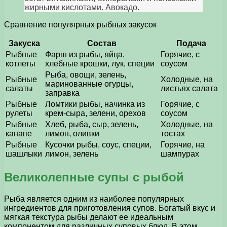
жирными кислотами. Авокадо.
Сравнение популярных рыбных закусок
Закуска
Состав
Подача
Рыбные
Фарш из рыбы, яйца,
Горячие, с
котлеты
хлебные крошки, лук, специи
соусом
Рыба, овощи, зелень,
Рыбные
Холодные, на
маринованные огурцы,
салаты
листьях салата
заправка
Рыбные
Ломтики рыбы, начинка из
Горячие, с
рулеты
крем-сыра, зелени, орехов
соусом
Рыбные
Хлеб, рыба, сыр, зелень,
Холодные, на
канапе
лимон, оливки
тостах
Рыбные
Кусочки рыбы, соус, специи,
Горячие, на
шашлыки
лимон, зелень
шампурах
Великолепные супы с рыбой
Рыба является одним из наиболее популярных
ингредиентов для приготовления супов. Богатый вкус и
мягкая текстура рыбы делают ее идеальным
компонентом для различных суповых блюд. В этом