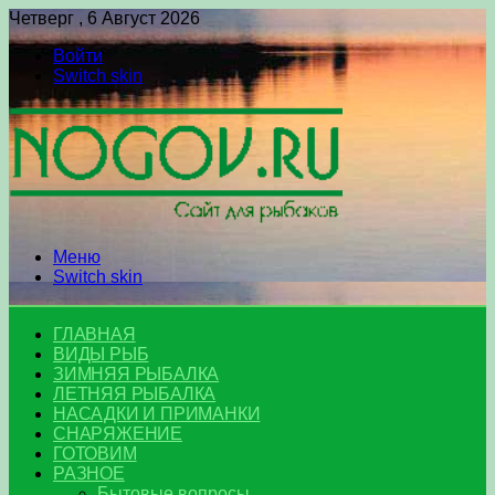
Четверг , 6 Август 2026
Войти
Switch skin
Меню
Switch skin
ГЛАВНАЯ
ВИДЫ РЫБ
ЗИМНЯЯ РЫБАЛКА
ЛЕТНЯЯ РЫБАЛКА
НАСАДКИ И ПРИМАНКИ
СНАРЯЖЕНИЕ
ГОТОВИМ
РАЗНОЕ
Бытовые вопросы