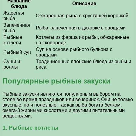
Название
Описание
блюда
Жареная
Обжаренная рыба с хрустящей корочкой
рыба
Запеченная
Рыба, запеченная в духовке с овощами
рыба
Рыбные
Котлеты из фарша из рыбы, обжаренные
котлеты
на сковороде
Суп на основе рыбного бульона с
Рыбный суп
овощами
Суши и
Традиционные японские блюда из рыбы и
роллы
риса
Популярные рыбные закуски
Рыбные закуски являются популярным выбором на
столе во время праздников или вечеринок. Они не только
вкусные, но и полезные, так как рыба богата белком,
омега-3 жирными кислотами и другими питательными
веществами.
1. Рыбные котлеты