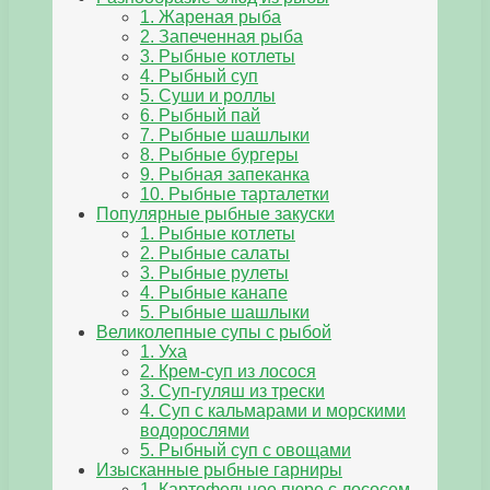
1. Жареная рыба
2. Запеченная рыба
3. Рыбные котлеты
4. Рыбный суп
5. Суши и роллы
6. Рыбный пай
7. Рыбные шашлыки
8. Рыбные бургеры
9. Рыбная запеканка
10. Рыбные тарталетки
Популярные рыбные закуски
1. Рыбные котлеты
2. Рыбные салаты
3. Рыбные рулеты
4. Рыбные канапе
5. Рыбные шашлыки
Великолепные супы с рыбой
1. Уха
2. Крем-суп из лосося
3. Суп-гуляш из трески
4. Суп с кальмарами и морскими
водорослями
5. Рыбный суп с овощами
Изысканные рыбные гарниры
1. Картофельное пюре с лососем