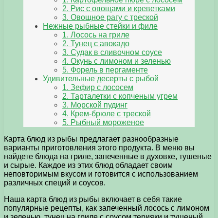
2. Рис с овощами и креветками
3. Овощное рагу с треской
Нежные рыбные стейки и филе
1. Лосось на гриле
2. Тунец с авокадо
3. Судак в сливочном соусе
4. Окунь с лимоном и зеленью
5. Форель в пергаменте
Удивительные десерты с рыбой
1. Зефир с лососем
2. Тарталетки с копченым угрем
3. Морской пудинг
4. Крем-брюле с треской
5. Рыбный мороженое
Карта блюд из рыбы предлагает разнообразные
варианты приготовления этого продукта. В меню вы
найдете блюда на гриле, запеченные в духовке, тушеные
и сырые. Каждое из этих блюд обладает своим
неповторимым вкусом и готовится с использованием
различных специй и соусов.
Наша карта блюд из рыбы включает в себя такие
популярные рецепты, как запеченный лосось с лимоном
и зеленью, тунец на гриле с соусом терияки и тушеный