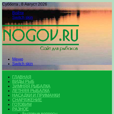
Суббота , 8 Август 2026
Войти
Switch skin
Меню
Switch skin
ГЛАВНАЯ
ВИДЫ РЫБ
ЗИМНЯЯ РЫБАЛКА
ЛЕТНЯЯ РЫБАЛКА
НАСАДКИ И ПРИМАНКИ
СНАРЯЖЕНИЕ
ГОТОВИМ
РАЗНОЕ
Бытовые вопросы