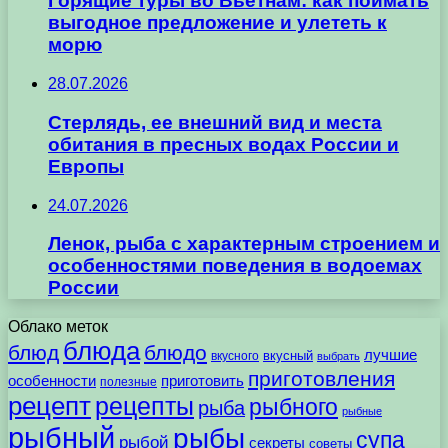
Горящие туры во Вьетнам: как поймать
выгодное предложение и улететь к
морю
28.07.2026
Стерлядь, ее внешний вид и места
обитания в пресных водах России и
Европы
24.07.2026
Ленок, рыба с характерным строением и
особенностями поведения в водоемах
России
Облако меток
блюда
блюд
блюдо
лучшие
вкусного
вкусный
выбрать
приготовления
особенности
приготовить
полезные
рецепт
рецепты
рыбного
рыба
рыбные
рыбный
рыбы
супа
рыбой
секреты
советы