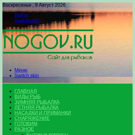
Воскресенье , 9 Август 2026
Войти
Switch skin
Меню
Switch skin
ГЛАВНАЯ
ВИДЫ РЫБ
ЗИМНЯЯ РЫБАЛКА
ЛЕТНЯЯ РЫБАЛКА
НАСАДКИ И ПРИМАНКИ
СНАРЯЖЕНИЕ
ГОТОВИМ
РАЗНОЕ
Бытовые вопросы