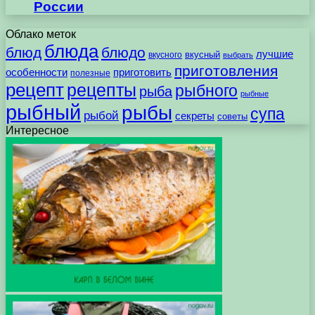
России
Облако меток
блюда
блюд
блюдо
лучшие
вкусного
вкусный
выбрать
приготовления
особенности
приготовить
полезные
рецепт
рецепты
рыбного
рыба
рыбные
рыбный
рыбы
супа
рыбой
секреты
советы
Интересное