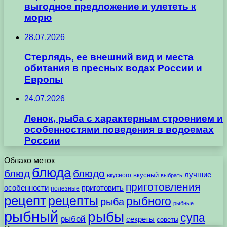
выгодное предложение и улететь к
морю
28.07.2026
Стерлядь, ее внешний вид и места
обитания в пресных водах России и
Европы
24.07.2026
Ленок, рыба с характерным строением и
особенностями поведения в водоемах
России
Облако меток
блюда
блюд
блюдо
лучшие
вкусного
вкусный
выбрать
приготовления
особенности
приготовить
полезные
рецепт
рецепты
рыбного
рыба
рыбные
рыбный
рыбы
супа
рыбой
секреты
советы