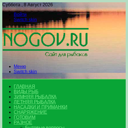
Суббота , 8 Август 2026
Войти
Switch skin
Меню
Switch skin
ГЛАВНАЯ
ВИДЫ РЫБ
ЗИМНЯЯ РЫБАЛКА
ЛЕТНЯЯ РЫБАЛКА
НАСАДКИ И ПРИМАНКИ
СНАРЯЖЕНИЕ
ГОТОВИМ
РАЗНОЕ
Бытовые вопросы