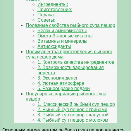
Ингредиенты:
Приготовление:
Подача:
Советы:
Полезные свойства рыбного супа пешор
Белок и аминокислоты
Омега-3 жирные кислоты
Витамины и минералы
Антиоксиданты
Преимущества приготовления рыбного
супа пешор дома
1. Контроль качества ингредиентов
2. Возможность варьирования
рецепта
3. Экономия денег
4. Уютная атмосфера
5. Разнообразие подачи
Популярные вариации рыбного супа
пешор
1. Классический рыбный суп пешор
2. Рыбный суп пешор с грибами
3. Рыбный суп пешор с капустой
4. Рыбный суп пешор с молоком
Основным ингредиентом рыбного супа пешор является