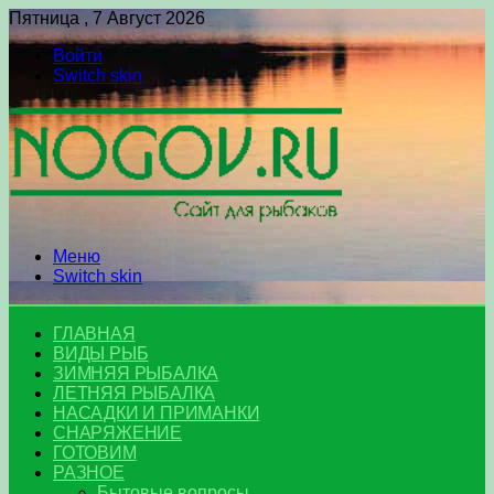
Пятница , 7 Август 2026
Войти
Switch skin
Меню
Switch skin
ГЛАВНАЯ
ВИДЫ РЫБ
ЗИМНЯЯ РЫБАЛКА
ЛЕТНЯЯ РЫБАЛКА
НАСАДКИ И ПРИМАНКИ
СНАРЯЖЕНИЕ
ГОТОВИМ
РАЗНОЕ
Бытовые вопросы