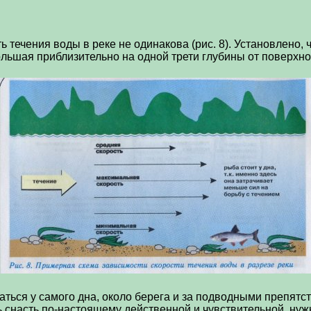
ь течения воды в реке не одинакова (рис. 8). Установлено,
большая приблизительно на одной трети глубины от поверхно
аться у самого дна, около берега и за подводными препятст
 снасть по-настоящему действенной и чувствительной, нуж