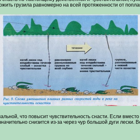
жить грузила равномерно на всей протяженности от поплавк
мальной, что повысит чувствительность снасти. Если вместо
значительно снизится из-за через чур большой дуги лески.