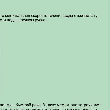
 что минимальная скорость течения воды отмечается у
сти воды в речном русле.
виями в быстрой реке. В таких местах она затрачивает
но максимально снизить влияние на леску различных