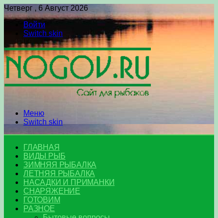
Четверг , 6 Август 2026
Войти
Switch skin
Меню
Switch skin
ГЛАВНАЯ
ВИДЫ РЫБ
ЗИМНЯЯ РЫБАЛКА
ЛЕТНЯЯ РЫБАЛКА
НАСАДКИ И ПРИМАНКИ
СНАРЯЖЕНИЕ
ГОТОВИМ
РАЗНОЕ
Бытовые вопросы