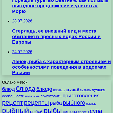
Горящие туры во Вьетнам: как поймать
выгодное предложение и улететь к
морю
28.07.2026
Стерлядь, ее внешний вид и места
обитания в пресных водах России и
Европы
24.07.2026
Ленок, рыба с характерным строением и
особенностями поведения в водоемах
России
Облако меток
блюда
блюд
блюдо
лучшие
вкусного
вкусный
выбрать
приготовления
особенности
приготовить
полезные
рецепт
рецепты
рыбного
рыба
рыбные
рыбный
рыбы
супа
рыбой
секреты
советы