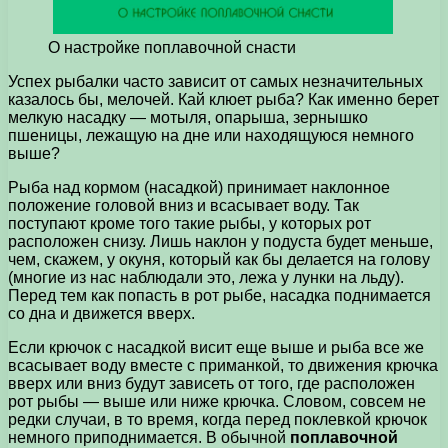
О настройке поплавочной снасти
Успех рыбалки часто зависит от самых незначительных
казалось бы, мелочей. Кай клюет рыба? Как именно берет
мелкую насадку — мотыля, опарыша, зернышко
пшеницы, лежащую на дне или находящуюся немного
выше?
Рыба над кормом (насадкой) принимает наклонное
положение головой вниз и всасывает воду. Так
поступают кроме того такие рыбы, у которых рот
расположен снизу. Лишь наклон у подуста будет меньше,
чем, скажем, у окуня, который как бы делается на голову
(многие из нас наблюдали это, лежа у лунки на льду).
Перед тем как попасть в рот рыбе, насадка поднимается
со дна и движется вверх.
Если крючок с насадкой висит еще выше и рыба все же
всасывает воду вместе с приманкой, то движения крючка
вверх или вниз будут зависеть от того, где расположен
рот рыбы — выше или ниже крючка. Словом, совсем не
редки случаи, в то время, когда перед поклевкой крючок
немного приподнимается. В обычной
поплавочной