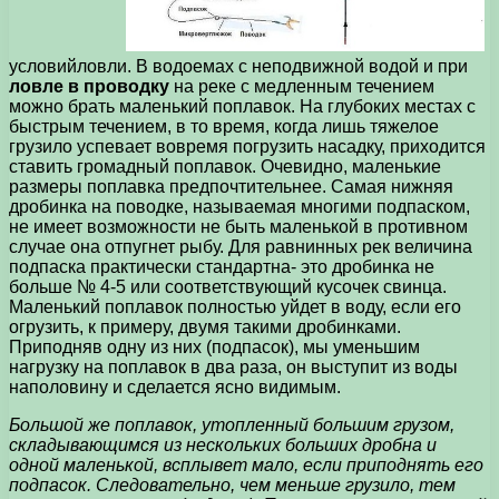
условийловли. В водоемах с неподвижной водой и при
ловле в проводку
на реке с медленным течением
можно брать маленький поплавок. На глубоких местах с
быстрым течением, в то время, когда лишь тяжелое
грузило успевает вовремя погрузить насадку, приходится
ставить громадный поплавок. Очевидно, маленькие
размеры поплавка предпочтительнее. Самая нижняя
дробинка на поводке, называемая многими подпаском,
не имеет возможности не быть маленькой в противном
случае она отпугнет рыбу. Для равнинных рек величина
подпаска практически стандартна- это дробинка не
больше № 4-5 или соответствующий кусочек свинца.
Маленький поплавок полностью уйдет в воду, если его
огрузить, к примеру, двумя такими дробинками.
Приподняв одну из них (подпасок), мы уменьшим
нагрузку на поплавок в два раза, он выступит из воды
наполовину и сделается ясно видимым.
Большой же поплавок, утопленный большим грузом,
складывающимся из нескольких больших дробна и
одной маленькой, всплывет мало, если приподнять его
подпасок. Следовательно, чем меньше грузило, тем