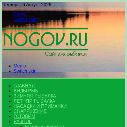
Четверг , 6 Август 2026
Войти
Switch skin
Меню
Switch skin
ГЛАВНАЯ
ВИДЫ РЫБ
ЗИМНЯЯ РЫБАЛКА
ЛЕТНЯЯ РЫБАЛКА
НАСАДКИ И ПРИМАНКИ
СНАРЯЖЕНИЕ
ГОТОВИМ
РАЗНОЕ
Бытовые вопросы