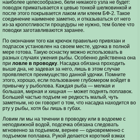
наиболее целесообразно, бели никакого узла не будет:
поводок приматывается к цевью тонкой шелковинкой и
после этого покрывается лаком или клеем БФ-2. Такое
соединение наименее заметно, и отказываться от него
из-за кропотливости процедуры не нужно, тем более что
поводки заготавливаются заранее.
По окончании того как крючок правильно привязан и
подпасок установлен на своем месте, удочка в полной
мере готова. Такую оснастку можно использовать в
разных случаях ужения рыбы. Особенно действенна она
при
ловле в проводку
. Насадка обязана проходить
выше дна, не задевая за него, лишь в этом случае
проявляется преимущество данной удочки. Помните
этого, хорошо, если пользование глубомером войдет в
привычку у рыболова. Каждая рыба — мелкая и
большая, мирная и хищная — может поднять поплавок.
Большей частью подъем не редкость малый, чуть
заметным, но он говорит о том, что насадка находится во
рту у рыбы, хотя бы лишь в губах.
Ловим ли мы на течении в проводку или в водоеме с
неподвижной водой, подсечка обязана следовать
мгновенно за подъемом, вернее — одновременно с
подъемом поплавка. Рукой делается короткий взмах