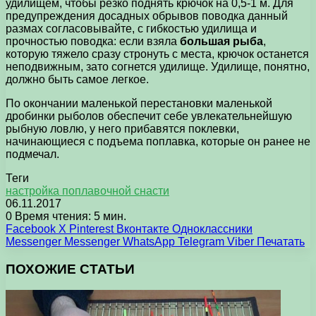
удилищем, чтобы резко поднять крючок на 0,5-1 м. Для
предупреждения досадных обрывов поводка данный
размах согласовывайте, с гибкостью удилища и
прочностью поводка: если взяла
большая рыба
,
которую тяжело сразу стронуть с места, крючок останется
неподвижным, зато согнется удилище. Удилище, понятно,
должно быть самое легкое.
По окончании маленькой перестановки маленькой
дробинки рыболов обеспечит себе увлекательнейшую
рыбную ловлю, у него прибавятся поклевки,
начинающиеся с подъема поплавка, которые он ранее не
подмечал.
Теги
настройка поплавочной снасти
06.11.2017
0
Время чтения: 5 мин.
Facebook
X
Pinterest
Вконтакте
Одноклассники
Messenger
Messenger
WhatsApp
Telegram
Viber
Печатать
ПОХОЖИЕ СТАТЬИ