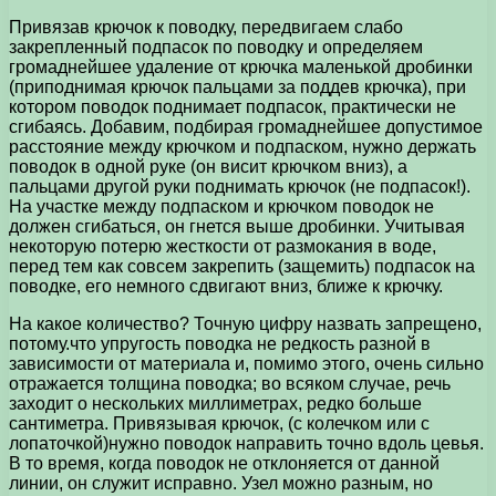
Привязав крючок к поводку, передвигаем слабо
закрепленный подпасок по поводку и определяем
громаднейшее удаление от крючка маленькой дробинки
(приподнимая крючок пальцами за поддев крючка), при
котором поводок поднимает подпасок, практически не
сгибаясь. Добавим, подбирая громаднейшее допустимое
расстояние между крючком и подпаском, нужно держать
поводок в одной руке (он висит крючком вниз), а
пальцами другой руки поднимать крючок (не подпасок!).
На участке между подпаском и крючком поводок не
должен сгибаться, он гнется выше дробинки. Учитывая
некоторую потерю жесткости от размокания в воде,
перед тем как совсем закрепить (защемить) подпасок на
поводке, его немного сдвигают вниз, ближе к крючку.
На какое количество? Точную цифру назвать запрещено,
потому.что упругость поводка не редкость разной в
зависимости от материала и, помимо этого, очень сильно
отражается толщина поводка; во всяком случае, речь
заходит о нескольких миллиметрах, редко больше
сантиметра. Привязывая крючок, (с колечком или с
лопаточкой)нужно поводок направить точно вдоль цевья.
В то время, когда поводок не отклоняется от данной
линии, он служит исправно. Узел можно разным, но