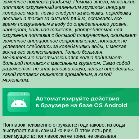
заметнее поклевка (подъем). Помимо этого, маленький
поплавок огруженный маленьким грузилом, инерция
которого мала, легко следует за мелкими, нередкими
волнами а также за сильной рябью, оставаясь все
время погруженным в воду до определенного уровня,
наоборот, большая тяжесть, употребляемая для
огружения поплавка с большой плавучестью, оказывает
заметное инерционное сопротивление, поплавок не
успевает следовать за колебаниями воды, и мелкая
волна его захлестывает. Только большая,
медлительно накатывающаяся волна поднимает
большой поплавок с массивным грузилом. Само собой
разумеется, не зная условий ловли, нельзя определить,
какой поплавок окажется громадным, а какой
маленьким.
Поплавок неизменно огружается одинаково: из воды
выступает лишь самый кончик. В этом есть ряд
преимуществ; поплавок легче тонет, не оказывая