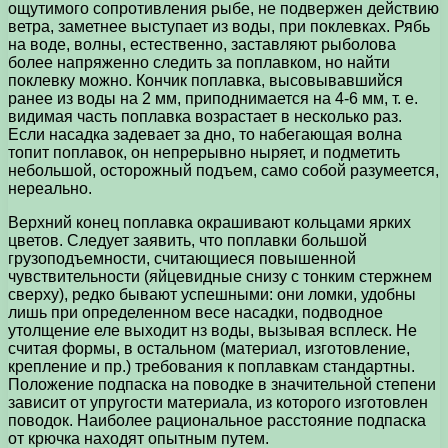
ощутимого сопротивления рыбе, не подвержен действию
ветра, заметнее выступает из воды, при поклевках. Рябь
на воде, волны, естественно, заставляют рыболова
более напряженно следить за поплавком, но найти
поклевку можно. Кончик поплавка, высовывавшийся
ранее из воды на 2 мм, приподнимается на 4-6 мм, т. е.
видимая часть поплавка возрастает в несколько раз.
Если насадка задевает за дно, то набегающая волна
топит поплавок, он непрерывно ныряет, и подметить
небольшой, осторожный подъем, само собой разумеется,
нереально.
Верхний конец поплавка окрашивают кольцами ярких
цветов. Следует заявить, что поплавки большой
грузоподъемности, считающиеся повышенной
чувствительности (яйцевидные снизу с тонким стержнем
сверху), редко бывают успешными: они ломки, удобны
лишь при определенном весе насадки, подводное
утолщение еле выходит нз воды, вызывая всплеск. Не
считая формы, в остальном (материал, изготовление,
крепление и пр.) требования к поплавкам стандартны.
Положение подпаска на поводке в значительной степени
зависит от упругости материала, из которого изготовлен
поводок. Наиболее рациональное расстояние подпаска
от крючка находят опытным путем.