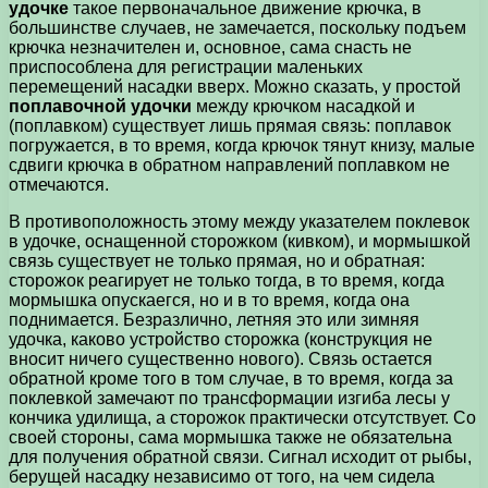
удочке
такое первоначальное движение крючка, в
большинстве случаев, не замечается, поскольку подъем
крючка незначителен и, основное, сама снасть не
приспособлена для регистрации маленьких
перемещений насадки вверх. Можно сказать, у простой
поплавочной удочки
между крючком насадкой и
(поплавком) существует лишь прямая связь: поплавок
погружается, в то время, когда крючок тянут книзу, малые
сдвиги крючка в обратном направлений поплавком не
отмечаются.
В противоположность этому между указателем поклевок
в удочке, оснащенной сторожком (кивком), и мормышкой
связь существует не только прямая, но и обратная:
сторожок реагирует не только тогда, в то время, когда
мормышка опускаегся, но и в то время, когда она
поднимается. Безразлично, летняя это или зимняя
удочка, каково устройство сторожка (конструкция не
вносит ничего существенно нового). Связь остается
обратной кроме того в том случае, в то время, когда за
поклевкой замечают по трансформации изгиба лесы у
кончика удилища, а сторожок практически отсутствует. Со
своей стороны, сама мормышка также не обязательна
для получения обратной связи. Сигнал исходит от рыбы,
берущей насадку независимо от того, на чем сидела