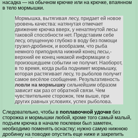
насадка — на обычном крючке или на крючке, впаянном
в тело мормышки.
Мормышка, вытягивая лесу, придает ей новое
уровень качества: натянутая отмечает
движение крючка вверх, у ненатянутой лесы
таковой способности нет. Представим себе
лесу, опущенную глубоко в воду без помощи
грузил-дробинок, и вообразим, что рыба
немного приподняла нижний конец лесы,-
верхний ее конец никакой информации о
произошедшем событии не получит. Наоборот,
в то время, когда рыба поднимет мормышку,
которая растягивает лесу, то рыболов получит
самое весёлое сообщение. Результативность
ловли на мормышку
сильнейшим образом
зависит как раз от обратной связи. Чем
чувствительнее сторожок, тем выше, при
других равных условиях, успех рыболова.
Следовательно, чтобы в
поплавочной удочке
без
сторожка и мормышки любой, кроме того самый малый,
подъем крючка в начале поклевки был заметен,
необходимо поменять оснастку; нужно самую нижнюю
дробинку на поводке опустить еще ниже и закрепить