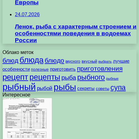
Европы
24.07.2026
Ленок, рыба с характерным строением и
особенностями поведения в водоемах
России
Облако меток
блюда
блюд
блюдо
лучшие
вкусного
вкусный
выбрать
приготовления
особенности
приготовить
полезные
рецепт
рецепты
рыбного
рыба
рыбные
рыбный
рыбы
супа
рыбой
секреты
советы
Интересное