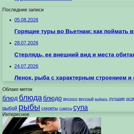
Последние записи
05.08.2026
Горящие туры во Вьетнам: как поймать 
28.07.2026
Стерлядь, ее внешний вид и места обит
24.07.2026
Ленок, рыба с характерным строением и
Облако меток
блюда
блюд
блюдо
лучшие
осо
вкусного
вкусный
выбрать
рыбы
супа
рыбой
секреты
советы
Интересное