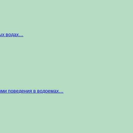
ных водах…
тями поведения в водоемах…