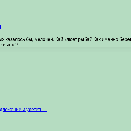
и
ых казалось бы, мелочей. Кай клюет рыба? Как именно бер
го выше?…
едложение и улететь…