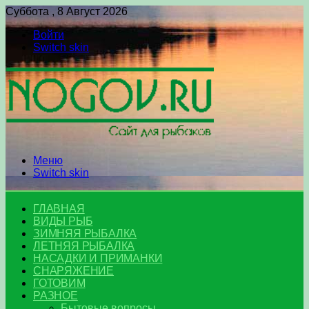
Суббота , 8 Август 2026
Войти
Switch skin
Меню
Switch skin
ГЛАВНАЯ
ВИДЫ РЫБ
ЗИМНЯЯ РЫБАЛКА
ЛЕТНЯЯ РЫБАЛКА
НАСАДКИ И ПРИМАНКИ
СНАРЯЖЕНИЕ
ГОТОВИМ
РАЗНОЕ
Бытовые вопросы