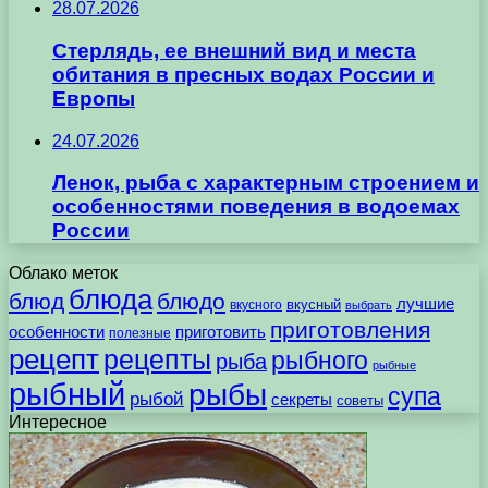
28.07.2026
Стерлядь, ее внешний вид и места
обитания в пресных водах России и
Европы
24.07.2026
Ленок, рыба с характерным строением и
особенностями поведения в водоемах
России
Облако меток
блюда
блюд
блюдо
лучшие
вкусного
вкусный
выбрать
приготовления
особенности
приготовить
полезные
рецепт
рецепты
рыбного
рыба
рыбные
рыбный
рыбы
супа
рыбой
секреты
советы
Интересное