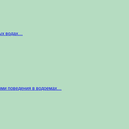
ных водах…
тями поведения в водоемах…