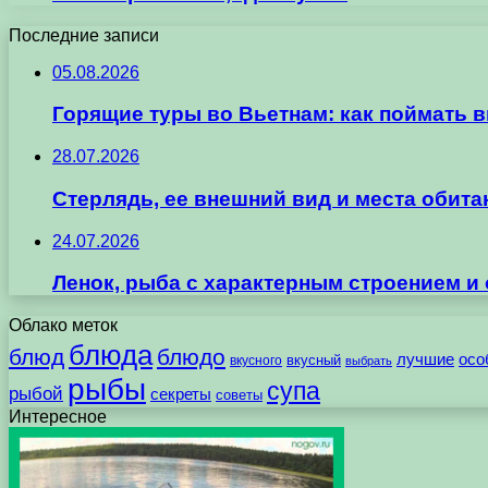
Последние записи
05.08.2026
Горящие туры во Вьетнам: как поймать 
28.07.2026
Стерлядь, ее внешний вид и места обит
24.07.2026
Ленок, рыба с характерным строением и
Облако меток
блюда
блюд
блюдо
лучшие
осо
вкусного
вкусный
выбрать
рыбы
супа
рыбой
секреты
советы
Интересное