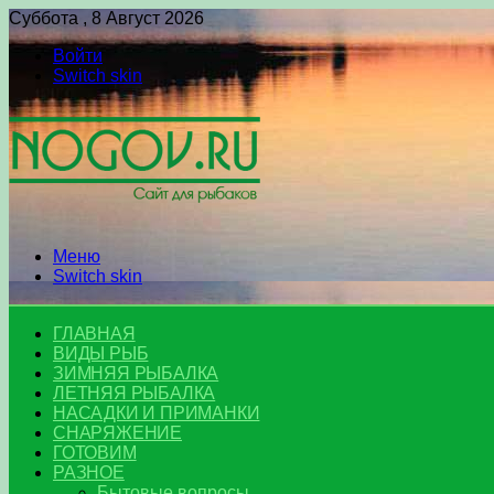
Суббота , 8 Август 2026
Войти
Switch skin
Меню
Switch skin
ГЛАВНАЯ
ВИДЫ РЫБ
ЗИМНЯЯ РЫБАЛКА
ЛЕТНЯЯ РЫБАЛКА
НАСАДКИ И ПРИМАНКИ
СНАРЯЖЕНИЕ
ГОТОВИМ
РАЗНОЕ
Бытовые вопросы